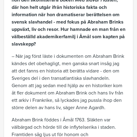
hon den skönlitterära boken
Med slavar i lasten
,
där hon helt utgår ifrån historiska fakta och
information när hon dramatiserar berättelsen om
svensk slavhandel - med fokus på Abraham Brinks
uppväxt, liv och resor. Hur hamnade en man från en
välbeställd akademikerfamilj i Åmål som kapten på
slavskepp?
– När jag först läste i dokumenten om Abraham Brink
kändes det obehagligt, men ganska snart insåg jag
att det fanns en historia att berätta vidare - den om
Sveriges del i den transatlantiska slavhandeln.
Genom att jag sedan med hjälp av en historiker kom
åt fler dokument om Abraham Brink och hans liv från
ett arkiv i Frankrike, så lyckades jag pussla ihop den
större delen av hans liv, säger Anne Agardh.
Abraham Brink föddes i Åmål 1763. Släkten var
välbärgad och hörde till de inflytelserika i staden.
Framtiden såg ljus ut för honom och