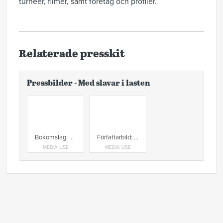
turnéer, filmer, samt företag och profiler.
Relaterade presskit
Pressbilder - Med slavar i lasten
Bokomslag: Med slavar i lasten
Författarbild: Anne Agardh
MEDIA USE
MEDIA USE