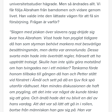
universitetsstudier hägrade. Men så ändrades allt. Vi
får följa Abraham från barndomen och vidare genom
livet. Han valde inte den lättaste vägen för att få sin
försörjning. Frågan är varför?
“Slagen med piskan över slavens rygg dröjde sig
kvar hos Abraham. Visst hade han pryglat tidigare
då han som styrman behövt markera mot besvärliga
besättningsmän, men detta var annorlunda. Dessa
svarta män hade inte överträtt regler, frånsett att ha
uppträtt trotsigt. Skulle han inte själv göra motstånd
om han tvingades ner i ett mörker? Tankarna förde
honom tillbaka till gången då han och Petter stått
vid fönstret i Åmål och sett på då en tjuv fick spö
utanför rådhuset. Han mindes diskussionen de haft
om prygling, att det inte var något de kunde tänka
sig att göra. Och ändå hade det nu blivit en del av
hans vardag. Att det var så lätt att gå in i rollen,
bortse från människan han gav sig på. Han var