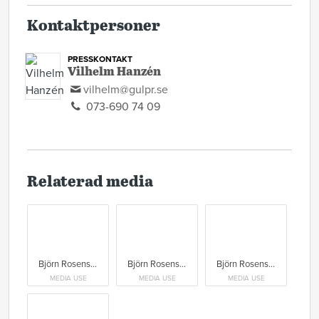
Kontaktpersoner
PRESSKONTAKT
Vilhelm Hanzén
vilhelm@gulpr.se
073-690 74 09
Relaterad media
Björn Rosenström & Thomas Järvheden Foto: Emelie Asplund
Björn Rosenström & Thomas Järvheden Foto: Emelie Asplund
Björn Rosenström & Thomas Järvheden Foto: Emelie Asplund
MEDIA USE
MEDIA USE
MEDIA USE