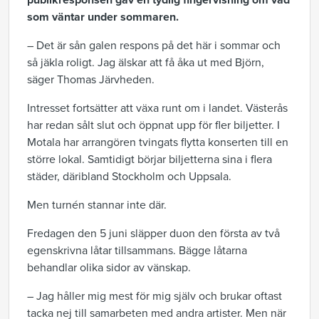
publikresponsen gav en tydlig fingervisning om vad
som väntar under sommaren.
– Det är sån galen respons på det här i sommar och
så jäkla roligt. Jag älskar att få åka ut med Björn,
säger Thomas Järvheden.
Intresset fortsätter att växa runt om i landet. Västerås
har redan sålt slut och öppnat upp för fler biljetter. I
Motala har arrangören tvingats flytta konserten till en
större lokal. Samtidigt börjar biljetterna sina i flera
städer, däribland Stockholm och Uppsala.
Men turnén stannar inte där.
Fredagen den 5 juni släpper duon den första av två
egenskrivna låtar tillsammans. Bägge låtarna
behandlar olika sidor av vänskap.
– Jag håller mig mest för mig själv och brukar oftast
tacka nej till samarbeten med andra artister. Men när