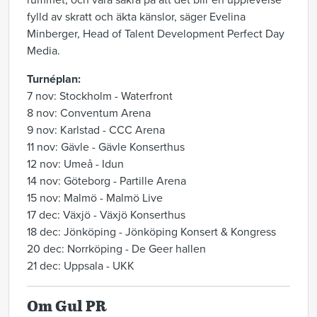
rummet, och vara säkra på att det blir en upplevelse
fylld av skratt och äkta känslor, säger Evelina
Minberger, Head of Talent Development Perfect Day
Media.
Turnéplan:
7 nov: Stockholm - Waterfront
8 nov: Conventum Arena
9 nov: Karlstad - CCC Arena
11 nov: Gävle - Gävle Konserthus
12 nov: Umeå - Idun
14 nov: Göteborg - Partille Arena
15 nov: Malmö - Malmö Live
17 dec: Växjö - Växjö Konserthus
18 dec: Jönköping - Jönköping Konsert & Kongress
20 dec: Norrköping - De Geer hallen
21 dec: Uppsala - UKK
Om Gul PR