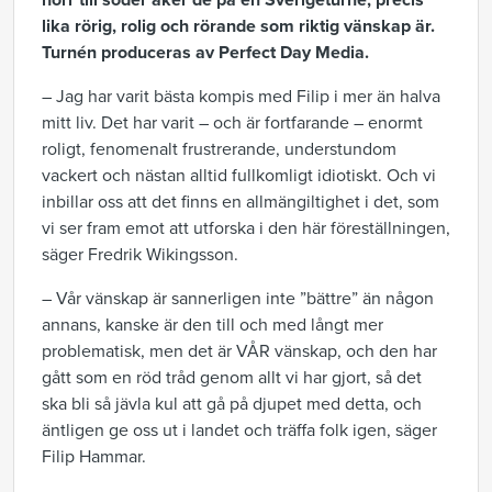
norr till söder åker de på en Sverigeturné, precis
lika rörig, rolig och rörande som riktig vänskap är.
Turnén produceras av Perfect Day Media.
– Jag har varit bästa kompis med Filip i mer än halva
mitt liv. Det har varit – och är fortfarande – enormt
roligt, fenomenalt frustrerande, understundom
vackert och nästan alltid fullkomligt idiotiskt. Och vi
inbillar oss att det finns en allmängiltighet i det, som
vi ser fram emot att utforska i den här föreställningen,
säger Fredrik Wikingsson.
– Vår vänskap är sannerligen inte ”bättre” än någon
annans, kanske är den till och med långt mer
problematisk, men det är VÅR vänskap, och den har
gått som en röd tråd genom allt vi har gjort, så det
ska bli så jävla kul att gå på djupet med detta, och
äntligen ge oss ut i landet och träffa folk igen, säger
Filip Hammar.