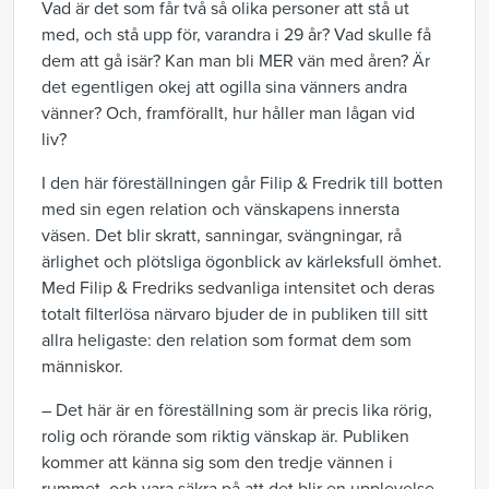
Vad är det som får två så olika personer att stå ut
med, och stå upp för, varandra i 29 år? Vad skulle få
dem att gå isär? Kan man bli MER vän med åren? Är
det egentligen okej att ogilla sina vänners andra
vänner? Och, framförallt, hur håller man lågan vid
liv?
I den här föreställningen går Filip & Fredrik till botten
med sin egen relation och vänskapens innersta
väsen. Det blir skratt, sanningar, svängningar, rå
ärlighet och plötsliga ögonblick av kärleksfull ömhet.
Med Filip & Fredriks sedvanliga intensitet och deras
totalt filterlösa närvaro bjuder de in publiken till sitt
allra heligaste: den relation som format dem som
människor.
– Det här är en föreställning som är precis lika rörig,
rolig och rörande som riktig vänskap är. Publiken
kommer att känna sig som den tredje vännen i