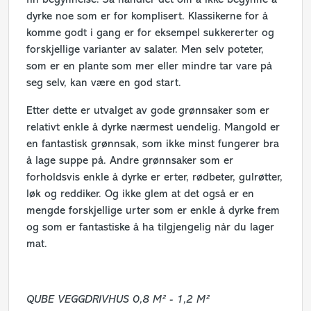
fin begynnelse. Så handler det om å ikke begynne å
dyrke noe som er for komplisert. Klassikerne for å
komme godt i gang er for eksempel sukkererter og
forskjellige varianter av salater. Men selv poteter,
som er en plante som mer eller mindre tar vare på
seg selv, kan være en god start.
Etter dette er utvalget av gode grønnsaker som er
relativt enkle å dyrke nærmest uendelig. Mangold er
en fantastisk grønnsak, som ikke minst fungerer bra
å lage suppe på. Andre grønnsaker som er
forholdsvis enkle å dyrke er erter, rødbeter, gulrøtter,
løk og reddiker. Og ikke glem at det også er en
mengde forskjellige urter som er enkle å dyrke frem
og som er fantastiske å ha tilgjengelig når du lager
mat.
QUBE VEGGDRIVHUS 0,8 M² - 1,2 M²