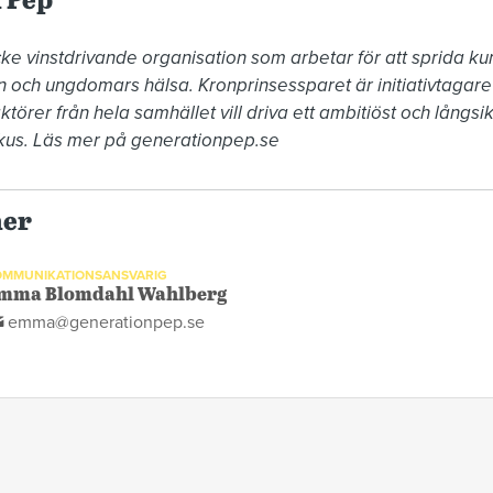
 Pep
ke vinstdrivande organisation som arbetar för att sprida k
ch ungdomars hälsa. Kronprinsessparet är initiativtagare t
rer från hela samhället vill driva ett ambitiöst och långsik
kus. Läs mer på generationpep.se
ner
OMMUNIKATIONSANSVARIG
mma Blomdahl Wahlberg
emma@generationpep.se