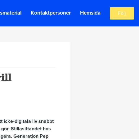
smaterial
Kontaktpersoner
Hemsida
Följ
ill
 icke-digitala liv snabbt
r. Stillasittandet hos
 agera. Generation Pep