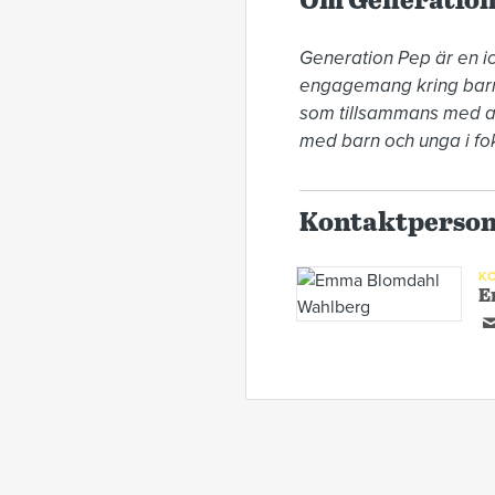
Om Generation
Generation Pep är en ic
engagemang kring barn o
som tillsammans med aktö
med barn och unga i fo
Kontaktperso
K
E