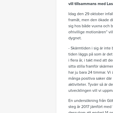
vill tillsammans med Lass
Idag den 29 oktober infall
framåt, men den ökade dig
sig hos både vuxna och b
ofrivillige motionären” v
dygnet.
- Skärmtiden i sig är int
tiden läggs på som är det 
i flera år, i takt med att 
sitta stilla framför skärm
har ju bara 24 timmar. Vi ä
många positiva saker där s
aktiviteter. Tyvärr så är 
utvecklingen vill vi upp
En undersökning från Göte
steg år 2017 jämfört med 
dessutom att endast 14 p