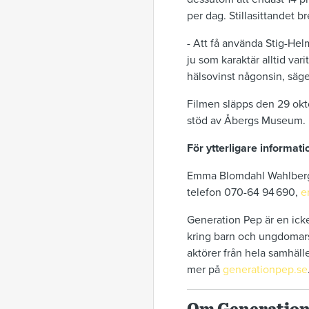
per dag. Stillasittandet 
- Att få använda Stig-Hel
ju som karaktär alltid var
hälsovinst någonsin, säg
Filmen släpps den 29 okt
stöd av Åbergs Museum. 
För ytterligare informati
Emma Blomdahl Wahlberg
telefon 070-64 94 690,
e
Generation Pep är en ick
kring barn och ungdomars 
aktörer från hela samhälle
mer på
generationpep.se