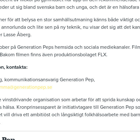
breder ut sig bland svenska barn och unga, och det är en hälsofara
mer för att belysa en stor samhällsutmaning känns både viktigt oc
it annorlunda och lite sen på ny teknik, nu visar det sig att det ka
er Lasse Åberg.
ober på Generation Peps hemsida och sociala mediekanaler. Fi
Bakom filmen finns även produktionsbolaget FLX.
on, kontakta:
, kommunikationsansvarig Generation Pep,
mma@generationpep.se
e vinstdrivande organisation som arbetar för att sprida kunska
hälsa. Kronprinsessparet är initiativtagare till Generation Pep
t vill driva ett ambitiöst och långsiktigt folkhälsoarbete med bar
.