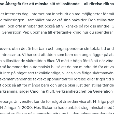
e Åberg få fler att minska sitt stillasittande – all rörelse räkna
er internets dag. Internet har inneburit en rad möjligheter för mä
italiseringen i samhället har också sina baksidor. Den stillasitt
arn, och ofta innebär det också att vi kanske då rör oss mindre
ill Generation Pep uppmana till eftertanke kring hur du spendera
e boven, utan det är hur barn och unga spenderar sin totala tid u
intressanta. Vi har sett att tiden som barn och unga lägger på att
den stillasittande skärmtiden ökar. Vi måste börja förstå att när vår
en så kommer det automatiskt bli så att de har mindre tid för att va
r inte på något sätt teknikfientliga, vi är själva flitiga skärmanvä
kärmanvändande faktiskt uppmuntrar till rörelse eller frigör tid så
det dock så att för många barn och unga ökar just den stillasittan
märksamma, säger Carolina Klüft, verksamhetschef på Generation
borgs Universitet kunde för något år sedan visa att 14-åriga pojk
14-åringar år 2000. Hos flickorna hade antalet steg minskat med 
rocent av flickor på gymnasiet når upp till den rekommenderade 