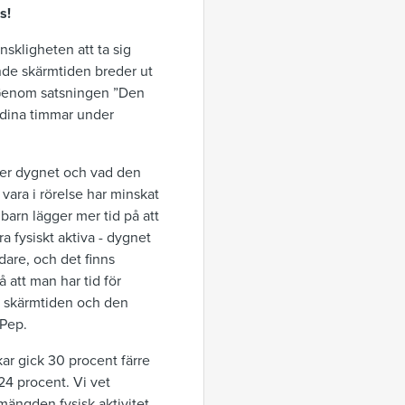
s!
nskligheten att ta sig
ande skärmtiden breder ut
. Genom satsningen ”Den
r dina timmar under
nder dygnet och vad den
 vara i rörelse har minskat
a barn lägger mer tid på att
ra fysiskt aktiva - dygnet
ndare, och det finns
 att man har tid för
de skärmtiden och den
 Pep.
ar gick 30 procent färre
24 procent. Vi vet
mängden fysisk aktivitet