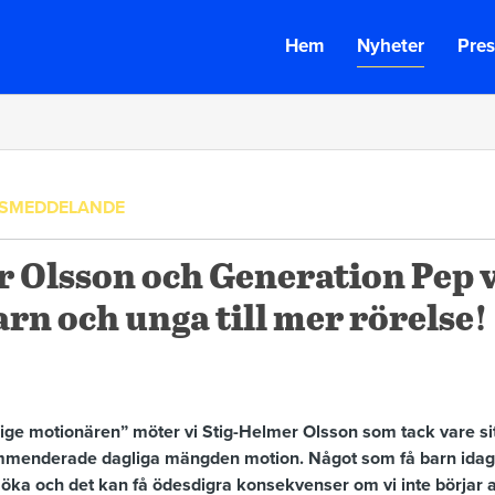
Hem
Nyheter
Pres
SSMEDDELANDE
 Olsson och Generation Pep v
rn och unga till mer rörelse!
lige motionären” möter vi Stig-Helmer Olsson som tack vare sitt
enderade dagliga mängden motion. Något som få barn idag gö
 öka och det kan få ödesdigra konsekvenser om vi inte börjar