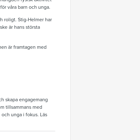
 för våra barn och unga.
h roligt. Stig-Helmer har
nske är hans största
lmen är framtagen med
p och skapa engagemang
 som tillsammans med
n och unga i fokus. Läs