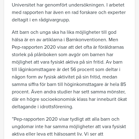
Universitet har genomfört undersökningen. I arbetet
med rapporten har även en rad forskare och experter
deltagit i en rådgivargrupp.
Att barn och unga ska ha lika möjligheter till god
hälsa är en av artiklarna i Barnkonventionen. Men
Pep-rapporten 2020 visar att det ofta är föräldrarnas
storlek på plånboken som avgör om barnen har
möjlighet att vara fysiskt aktiva på sin fritid. Av barn
till låginkomsttagare är det 56 procent som deltar i
någon form av fysisk aktivitet på sin fritid, medan
samma siffra för barn till höginkomsttagare är hela 85
procent. Även andra studier har sett samma mönster,
där en högre socioekonomisk klass har inneburit ökat
deltagande i idrottsförening.
”
Pep-rapporten 2020 visa
r
tydligt
att alla barn och
ungdomar inte har samma möjligheter att vara fysiskt
aktiva eller leva ett hälsosamt liv. Vi ser att