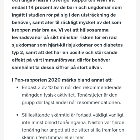
och ungas hälsa i Sverige.
Rapporten
visar att
endast 14 procent av de barn och ungdomar som
ingått i studien rör på sig i den utsträckning de
behöver, samt äter tillräckligt mycket av det som
kroppen mår bra av.
Vi vet att hälsosamma
levnadsvanor
på sikt
minskar risken för en rad
sjukdomar som hjärt-kärlsjukdomar och diabetes
typ 2, samt att det har en positiv och stärkande
effekt på vårt immunförsvar, därför behöver
samhället ta dessa siffror på stort allvar.
I Pep-rapporten 2020
märks bland
annat att:
Endast 2 av 10 barn når den rekommenderade
mängden fysisk aktivitet. Tonårstjejer är den
grupp där lägst andel når rekommendationen.
Stillasittande skärmtid
är fortsatt väldigt vanligt,
inte minst bland tonåringarna.
Nästan var fjärde
tonåring har angett att de sitter stilla framför en
skärm i fem timmar eller mer.