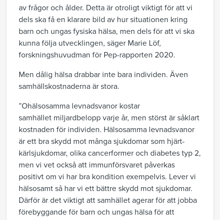
av frågor och ålder. Detta är otroligt viktigt för att vi
dels ska få en klarare bild av hur situationen kring
barn och ungas fysiska hälsa, men
dels
för att vi ska
kunna följa utvecklingen,
säger Marie Löf,
forskningshuvudman för Pep-rapporten 2020.
Men dålig hälsa drabbar inte bara individen. Även
samhällskostnaderna är stora.
”O
hälsosamma levnadsvanor
kostar
samhället
miljard
belopp
varje år, men störst är såklart
kostnaden för individen
.
Hälsosamma levnadsvanor
är ett bra skydd mot många sjukdomar som hjärt-
kärlsjukdomar, olika cancerformer och diabetes typ
2
,
men vi vet också att immunförsvaret påverkas
positivt om vi har bra kondition exempelvis. Lever vi
hälsosamt så har vi ett bättre skydd mot sjukdomar.
Därför är det viktigt att samhället agerar för att jobba
förebyggande för barn och ungas hälsa
för att