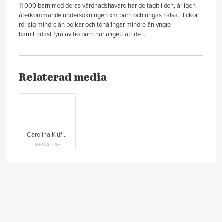
11 000 barn med deras vårdnadshavare har deltagit i den, årligen
återkommande undersökningen om barn och ungas hälsa.Flickor
rör sig mindre än pojkar och tonåringar mindre än yngre
barn.Endast fyra av tio barn har angett att de ...
Relaterad media
Carolina Klüft, verksamhetchef på Generation Pep.
MEDIA USE