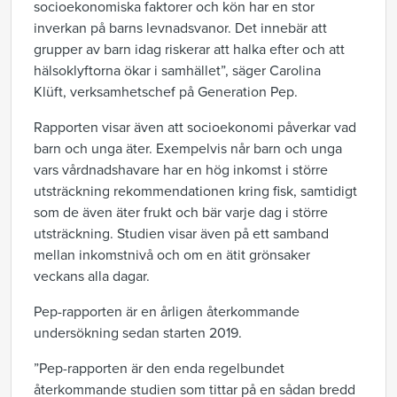
socioekonomiska faktorer och kön har en stor
inverkan på barns levnadsvanor
. Det innebär att
grupper av barn idag riskerar att halka efter och att
hälsoklyftorna ökar i samhälle
t”
, säger Carolina
Klüft
,
verksamhetschef på Generation Pep.
Rapporten visar även att socioekonomi
påverkar vad
barn och unga äter. Exempelvis når barn och unga
vars vårdnadshavare har en hög inkomst i större
utsträckning rekommendationen kring fisk, samtidigt
som de även äter frukt och bär varje dag i större
utsträckning. Studien visar även på ett samband
mellan inkomstnivå och om en ätit grönsaker
veckans alla dagar.
Pep-rapporten är en årligen återkommande
undersökning sedan starten 2019.
”
Pep-rapporten
är den enda regelbundet
återkommande studien som tittar på en sådan bredd