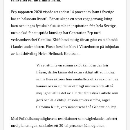
samverka för att främja hälsa.
Pep-rapporten 2020 visade att endast 14 procent av barn i Sverige
har en hälsosam livsstil. För att skapa ett stort engagemang kring
barn och ungas fysiska hälsa, samla in inspiration från hela Sverige,
men också för att sprida kunskap har Generation Pep med
verksamhetschef Carolina Klüft bestämt sig för att göra en rad besök
i landet under hösten. Första besöket blev i Västerbotten på inbjudan
av landshövding Helen Hellmark Knutsson.
Vi vet att inte en ensam aktör kan lösa den här
frågan, därför känns det extra viktigt att, som idag,
samla flera aktörer från samhällets olika sektorer. Jag
känner också att det är otroligt inspirerande att få
möjlighet att ta del av allt det fantastiska arbete som
görs och alla eldsjälar som är verksamma, säger
Carolina Klüft, verksamhetschef på Generation Pep.
Med Folkhälsomyndighetens restriktioner som vägledande i arbetet
med planeringen, samlades ett 30-tal personer från regionen,