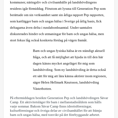
kommuner, näringsliv och civilsamhälle på landshövdingens
residens igår förmiddag. Förutom att lyssna till Generation Pep som
berättade om sin verksamhet samt sin årliga rapport Pep rapporten,
som kartlägger barn och ungas hälsa i Sverige på årlig basis, fick
deltagarna även delta i rundabordssamtal. Under samtalen
diskuterades hinder och utmaningar för barn och ungas hälsa, men
stort fokus låg också konkreta förslag på vägen framåt.
Barn och ungas fysiska hälsa är en ständigt aktuell
fråga, och att få möjlighet att bjuda in till den här
dagen känns mycket angeläget för mig som
landshövding. Som ny landshövding är detta också
ett sätt för mig att lära känna aktörer inom regionen,
säger Helen Hellmark Knutsson, landshövding
Västerbotten.
På eftermiddagen besökte Generation Pep och landshövdingen Sävar
Camp. Ett aktivitetsläger för barn i mellanstadieåldern som hålls
varje sommar. Bakom Sävar Camp finns idrottsföreningar,
kulturföreningar och övriga delar av civilsamhället för att främja
barn och ungas hälsa, med tonvikt på det förebyggande arbetet.