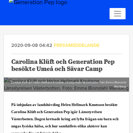
2020-09-08 04:42
PRESSMEDDELANDE
Carolina Klüft och Generation Pep
besökte Umeå och Sävar Camp
Carolina Klüft och Helen Hellmark Knutsson, Länsstyrelsen Västerbotten. Foto: Emma Blomdahl
Wahlberg
På inbjudan av landshövding Helen Hellmark Knutsson besökte
Carolina Klüft och Generation Pep igår Länsstyrelsen
Västerbotten. Dagen kretsade kring att lyfta frågan om barn och
ungas fysiska hälsa, och hur samhällets olika aktörer kan