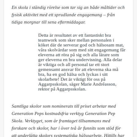
En skola i ständig rörelse som tar sig an både måltider och
fysisk aktivitet med ett sprudlande engagemang – från
tidiga morgnar till sena eftermiddagar.
Detta är resultatet av ett fantastiskt bra
teamwork som sker mellan personalen i
köket där de serverar god och hälsosam mat,
våra skolvärdar som med sitt engagemang får
eleverna att röra på sig och alla lärare som
ger eleverna en bra undervisning. Alla delar
är viktiga och all personal tar ett stort
gemensamt ansvar för att eleverna ska må
bra, ha en god hälsa och lyckas i sitt
skolarbete! Det är viktigt för oss på
Aggarpsskolan, säger Marie Andréasson,
rektor på Aggarpsskolan.
Samtliga skolor som nominerats till priset arbetar med
Generation Peps kostnadsfria verktyg Generation Pep
Skola. Verktyget, som är framtaget tillsammans med
forskare och skolor, har i över två år funnits som stöd för
att underlätta skolors systematiska hälsoarbete. Hittills har