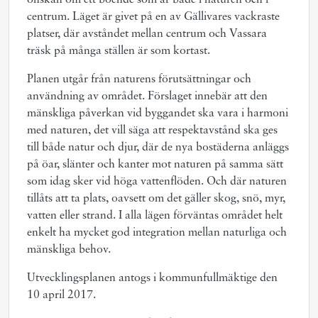
önskan om ett boende som är både i naturen och i
centrum. Läget är givet på en av Gällivares vackraste
platser, där avståndet mellan centrum och Vassara
träsk på många ställen är som kortast.
Planen utgår från naturens förutsättningar och
användning av området. Förslaget innebär att den
mänskliga påverkan vid byg­gandet ska vara i harmoni
med naturen, det vill säga att respektavstånd ska ges
till både natur och djur, där de nya bostäderna anläggs
på öar, slänter och kanter mot naturen på samma sätt
som idag sker vid höga vattenflöden. Och där naturen
tillåts att ta plats, oavsett om det gäller skog, snö, myr,
vatten eller strand. I alla lägen förväntas området helt
enkelt ha mycket god integration mellan naturliga och
mänskliga behov.
Utvecklingsplanen antogs i kommunfullmäktige den
10 april 2017.