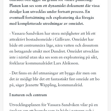
området och ligger till grund för vidare plane­ring.
Planen kan ses som ett dynamiskt dokument där vissa
detaljer kan utvecklas under fortsatt process. En
eventuell fortsättning och exploatering ska föregås
med kompletterade utredningar av området.
- Vassara-Sandviken har stora möjligheter att bli ett
attraktivt bostadsområde i Gällivare. Området har
både ett centrumnära läge, nära vatten och dessutom
en betagande utsikt mot Dundret. Området utvecklas
inte i närtid utan ska ses som en exploatering på sikt,
förklarar kommunalrådet Lars Alriksson.
- Det finns en del utmaningar att bygga där men om
det är möjligt blir det ett fantastiskt fint område att bo
på, säger Jeanette Wäppling, kommunalråd.
I naturen och centrum
Utvecklingsplanen för Vassara-Sandviken vilar på en