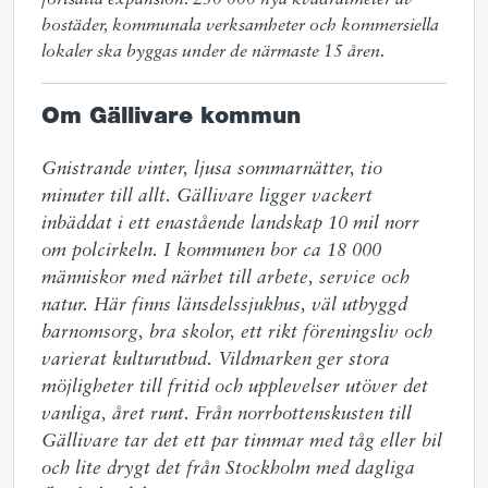
fortsatta expansion. 250
000 nya kvadratmeter av
bostäder, kommunala verksamheter och kommersiella
lokaler ska byggas under de närmaste 15 åren.
Om Gällivare kommun
Gnistrande vinter, ljusa sommarnätter, tio 
minuter till allt. Gällivare ligger vackert 
inbäddat i ett enastående landskap 10 mil norr 
om polcirkeln. I kommunen bor ca 18 000 
människor med närhet till arbete, service och 
natur. Här finns länsdelssjukhus, väl utbyggd 
barnomsorg, bra skolor, ett rikt föreningsliv och 
varierat kulturutbud. Vildmarken ger stora 
möjligheter till fritid och upplevelser utöver det 
vanliga, året runt. Från norrbottenskusten till 
Gällivare tar det ett par timmar med tåg eller bil 
och lite drygt det från Stockholm med dagliga 