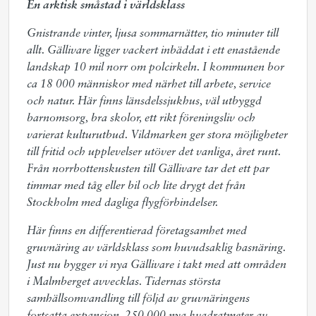
En arktisk småstad i världsklass
Gnistrande vinter, ljusa sommarnätter, tio minuter till
allt.
Gällivare ligger vackert inbäddat i ett enastående
landskap 10 mil norr om polcirkeln. I kommunen bor
ca 18 000 människor med närhet till arbete, service
och natur. Här finns länsdelssjukhus, väl utbyggd
barnomsorg, bra skolor, ett rikt föreningsliv och
varierat kulturutbud. Vildmarken ger stora möjligheter
till fritid och upplevelser utöver det vanliga, året runt.
Från norrbottenskusten till Gällivare tar det ett par
timmar med tåg eller bil och lite drygt det från
Stockholm med dagliga flygförbindelser.
Här finns en differentierad företagsamhet med
gruvnäring av världsklass som huvudsaklig basnäring.
Just nu bygger vi nya Gällivare i takt med att områden
i Malmberget avvecklas. Tidernas största
samhällsomvandling till följd av gruvnäringens