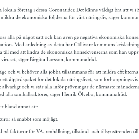
åra lokala företag i dessa Coronatider. Det känns väldigt bra att vi 
an mildra de ekonomiska följderna för vårt näringsliv, säger kommu
 oss alla på något sätt och kan även ge negativa ekonomiska kon
uation. Med anledning av detta har Gällivare kommuns krislednin
lpa till med att lindra de ekonomiska konsekvenserna som kan uppstå
viruset, säger Birgitta Larsson, kommunalråd.
 läge och vi behöver alla jobba tillsammans för att mildra effekter
 ett åtgärdspaket för det lokala näringslivet, som förhoppningsvis
 allvarligt och vi står alla inför prövningar de närmaste månader
 med alla samhällsaktörer, säger Henrik Ölvebo, kommunalråd.
 bland annat att:
turor så snabbt som möjligt.
 på fakturor för VA, renhållning, tillstånd- och tillsynsärenden till