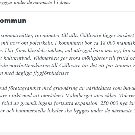
 byggas under de närmaste 15 åren.
 kommun
 sommarnätter, tio minuter till allt. Gällivare ligger vackert 
 mil norr om polcirkeln. I kommunen bor ca 18 000 människo
r. Här finns länsdelssjukhus, väl utbyggd barnomsorg, bra sko
t kulturutbud. Vildmarken ger stora möjligheter till fritid oc
Från norrbottenskusten till Gällivare tar det ett par timmar me
 med dagliga flygförbindelser.  

erad företagsamhet med gruvnäring av världsklass som huvuds
are i takt med att områden i Malmberget avvecklas. Tidernas
 följd av gruvnäringens fortsatta expansion. 250 000 nya kv
 och kommersiella lokaler ska byggas under de närmaste 