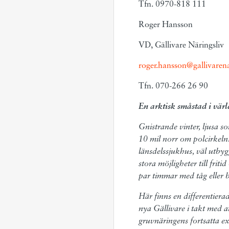
Tfn. 0970-818 111
Roger Hansson
VD, Gällivare Näringsliv
roger.hansson@gallivarena
Tfn. 070-266 26 90
En arktisk småstad i värl
Gnistrande vinter, ljusa so
10 mil norr om polcirkel
länsdelssjukhus, väl utbyg
stora möjligheter till frit
par timmar med tåg eller b
Här finns en differentier
nya Gällivare i takt med a
gruvnäringens fortsatta 