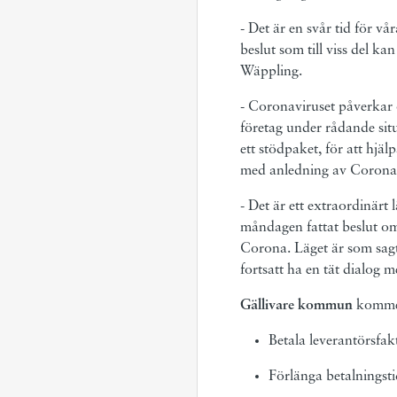
- Det är en svår tid för v
beslut som till viss del k
Wäppling.
- Coronaviruset påverkar
företag under rådande sit
ett stödpaket, för att hjä
med anledning av Corona 
- Det är ett extraordinärt
måndagen fattat beslut om
Corona. Läget är som sagt
fortsatt ha en tät dialog
Gällivare kommun
kommer
Betala leverantörsfak
Förlänga betalningstid