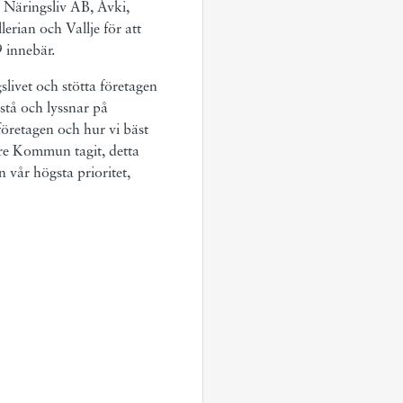
 Näringsliv AB, Ávki,
erian och Vallje för att
 innebär.
gslivet och stötta företagen
stå och lyssnar på
företagen och hur vi bäst
are Kommun tagit, detta
 vår högsta prioritet,