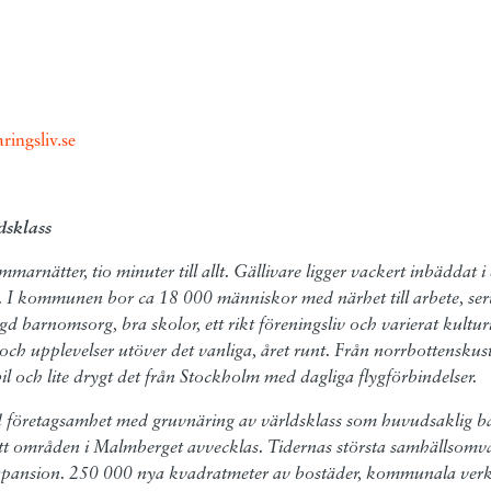
ringsliv.se
dsklass
mmarnätter, tio minuter till allt.
Gällivare ligger vackert inbäddat i
n. I kommunen bor
ca 18 000 människor med närhet till arbete, ser
gd barnomsorg, bra skolor, ett rikt föreningsliv och varierat kult
id och upplevelser utöver det vanliga, året runt. Från norrbottenskuste
il och lite drygt det från Stockholm med dagliga flygförbindelser.
ad företagsamhet med gruvnäring av världsklass som huvudsaklig ba
tt områden i Malmberget avvecklas. Tidernas största samhällsomvan
expansion. 250
000 nya kvadratmeter av bostäder, kommunala ver