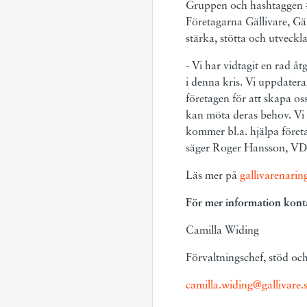
Gruppen och hashtaggen #s
Företagarna Gällivare, Gäl
stärka, stötta och utveck
- Vi har vidtagit en rad åt
i denna kris. Vi uppdater
företagen för att skapa os
kan möta deras behov. Vi 
kommer bl.a. hjälpa företa
säger Roger Hansson, VD 
Läs mer på
gallivarenaring
För mer information kont
Camilla Widing
Förvaltningschef, stöd oc
camilla.widing@gallivare.