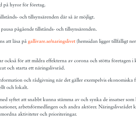
d på hyror för företag.
tillstånds- och tillsynsärenden där så är möjligt.
 pausa pågående tillstånds- och tillsynsärenden.
ns att läsa på
gallivare.se/naringslivet
(hemsidan ligger tillfälligt n
r också för att mildra effekterna av corona och stötta företagen i
t och starta ett näringslivsråd.
information och rådgivning när det gäller exempelvis ekonomiska fr
llt och lokalt.
med syftet att snabbt kunna stämma av och synka de insatser som
sationer, arbetsförmedlingen och andra aktörer. Näringslivsrådet
ordna aktiviteter och prioriteringar.