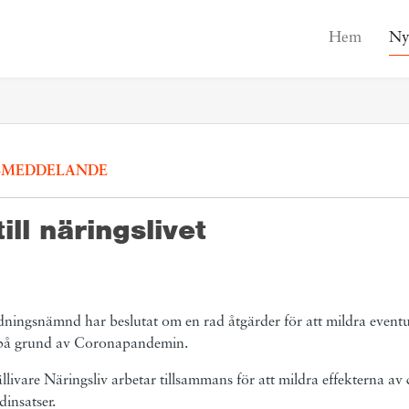
Hem
Ny
SMEDDELANDE
ill näringslivet
dningsnämnd har beslutat om en rad åtgärder för att mildra event
 på grund av Coronapandemin.
ivare Näringsliv arbetar tillsammans för att mildra effekterna av 
insatser.