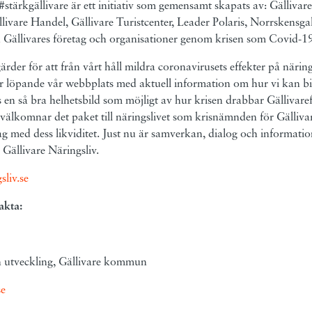
tärkgällivare är ett initiativ som gemensamt skapats av: Gällivare
livare Handel, Gällivare Turistcenter, Leader Polaris, Norrskensgall
la Gällivares företag och organisationer genom krisen som Covid-19
gärder för att från vårt håll mildra coronavirusets effekter på närin
ar löpande vår webbplats med aktuell information om hur vi kan bi
s en så bra helhetsbild som möjligt av hur krisen drabbar Gällivare
välkomnar det paket till näringslivet som krisnämnden för Gälliv
g med dess likviditet. Just nu är samverkan, dialog och information
Gällivare Näringsliv.
sliv.se
akta:
h utveckling, Gällivare kommun
se