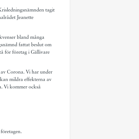
i Krisledningsnämnden tagit
nalrådet Jeanette
sekvenser bland många
gsnämnd fattat beslut om
 för företag i Gällivare
na av Corona. Vi har under
 kan mildra effekterna av
na. Vi kommer också
 företagen.