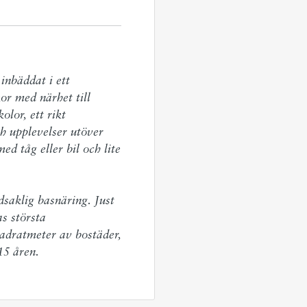
inbäddat i ett 
r med närhet till 
lor, ett rikt 
h upplevelser utöver 
d tåg eller bil och lite 
aklig basnäring. Just 
 största 
adratmeter av bostäder, 
15 åren.