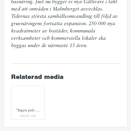
basnäring. Just nu bygger vi nya Gällivare i takt 
med att områden i Malmberget avvecklas. 
Tidernas största samhällsomvandling till följd av 
gruvnäringens fortsatta expansion. 250 000 nya 
kvadratmeter av bostäder, kommunala 
verksamheter och kommersiella lokaler ska 
byggas under de närmaste 15 åren.
Relaterad media
”Ingen puls utan din” är en nationell upplysningskampanj som belyser vikten av människors närvaro i stadskärnan.
MEDIA USE