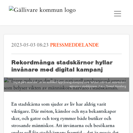
2023-05-03 08:23
PRESSMEDDELANDE
Rekordmånga stadskärnor hyllar
invånare med digital kampanj
”Ingen puls utan din” är en nationell upplysningskampanj som belyser vikten av människors
närvaro i stadskärnan. Foto: Daniel Steinberg
En stadskärna som sjuder av liv har aldrig varit
viktigare. Där möten, känslor och nya bekantskaper
sker, och gator och torg rymmer både butiker och
strosande människor. Att invånarna och besökarna