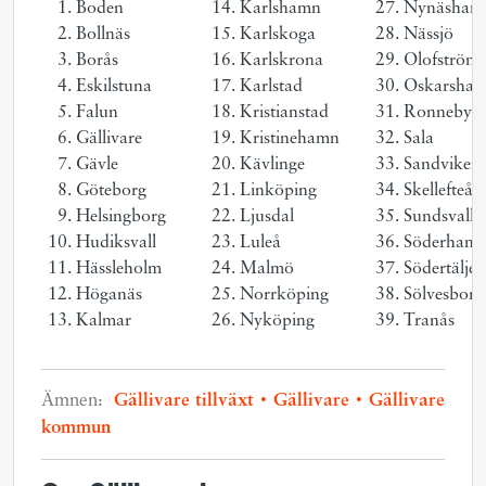
Boden
Karlshamn
Nynäsham
Bollnäs
Karlskoga
Nässjö
Borås
Karlskrona
Olofström
Eskilstuna
Karlstad
Oskarsha
Falun
Kristianstad
Ronneby
Gällivare
Kristinehamn
Sala
Gävle
Kävlinge
Sandviken
Göteborg
Linköping
Skellefteå
Helsingborg
Ljusdal
Sundsvall
Hudiksvall
Luleå
Söderham
Hässleholm
Malmö
Södertälje
Höganäs
Norrköping
Sölvesborg
Kalmar
Nyköping
Tranås
Ämnen:
Gällivare tillväxt
Gällivare
Gällivare
kommun