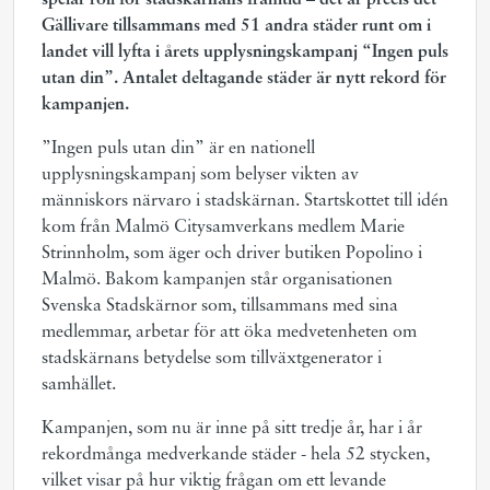
spelar roll för stadskärnans framtid – det är precis det
Gällivare tillsammans med 51 andra städer runt om i
landet vill lyfta i årets upplysningskampanj “Ingen puls
utan din”. Antalet deltagande städer är nytt rekord för
kampanjen.
”Ingen puls utan din” är en nationell
upplysningskampanj som belyser vikten av
människors närvaro i stadskärnan. Startskottet till idén
kom från Malmö Citysamverkans medlem Marie
Strinnholm, som äger och driver butiken Popolino i
Malmö. Bakom kampanjen står organisationen
Svenska Stadskärnor som, tillsammans med sina
medlemmar, arbetar för att öka medvetenheten om
stadskärnans betydelse som tillväxtgenerator i
samhället.
Kampanjen, som nu är inne på sitt tredje år, har i år
rekordmånga medverkande städer - hela 52 stycken,
vilket visar på hur viktig frågan om ett levande