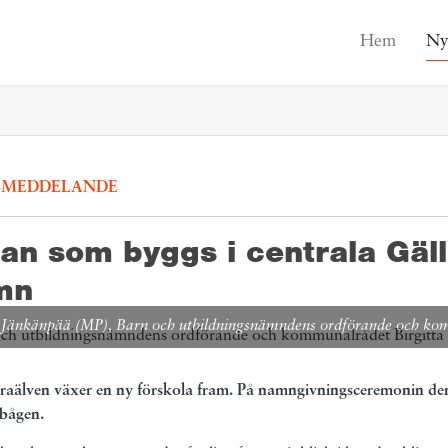
Hem
Ny
SMEDDELANDE
an som byggs i centrala Gäll
amn
 Jänkänpää (MP), Barn och utbildningsnämndens ordförande och komm
araälven växer en ny förskola fram. På namngivningsceremonin den
nbågen.