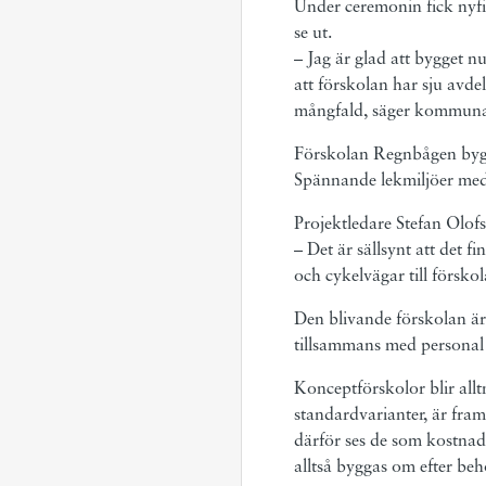
Under ceremonin fick nyfi
se ut.
– Jag är glad att bygget n
att förskolan har sju avd
mångfald, säger kommunal
Förskolan Regnbågen byggs
Spännande lekmiljöer med 
Projektledare Stefan Olof
– Det är sällsynt att det f
och cykelvägar till försko
Den blivande förskolan är
tillsammans med personal
Konceptförskolor blir all
standardvarianter, är fra
därför ses de som kostnad
alltså byggas om efter be