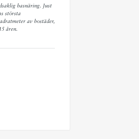
aklig basnäring. Just 
 största 
adratmeter av bostäder, 
15 åren.