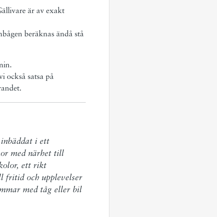
llivare är av exakt
nbågen beräknas ändå stå
nin.
 vi också satsa på
randet.
inbäddat i ett 
r med närhet till 
lor, ett rikt 
 fritid och upplevelser 
immar med tåg eller bil 