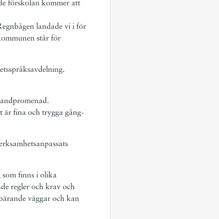
nde förskolan kommer att
 Regnbågen landade vi i för
t kommunen står för
etsspråksavdelning.
strandpromenad.
et är fina och trygga gång-
verksamhetsanpassats
som finns i olika
nde regler och krav och
a bärande väggar och kan