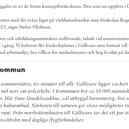
gdes en av de första konceptförskolorna. Den som nu uppförs i Gä
ottas med det svåra läget på världsmarknaden men förskolan Reg
023, säger Stefan Olofsson.
rn och utbildningsnämndens ordförande, talade vid namnceremo
r i gång. Vi behöver fler förskoleplatser i Gällivare men fortsatt vill
 God arbetsmiljö, bra villkor för medarbetarna och hög kvalité på lä
 kommun
 sommarnätter, tio minuter till allt. Gällivare ligger vackert 
 mil norr om polcirkeln. I kommunen bor ca 18 000 människo
r. Här finns länsdelssjukhus, väl utbyggd barnomsorg, bra sko
t kulturutbud. Närheten till naturen ger stora möjligheter till
 runt. Från norrbottenskusten till Gällivare tar det ett par t
Stockholm med dagliga flygförbindelser.  
