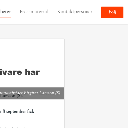
heter
Pressmaterial
Kontaktpersoner
Följ
ivare har
unalrådet Birgitta Larsson (S).
 8 september fick