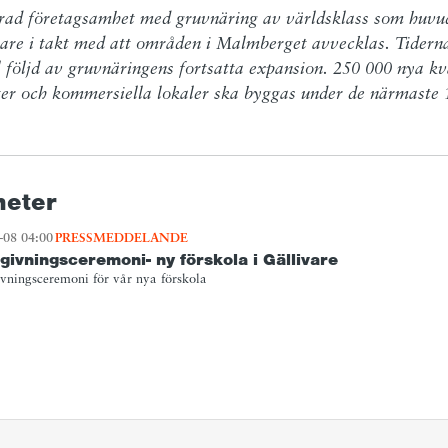
erad företagsamhet med gruvnäring av världsklass som huvuds
are i takt med att områden i Malmberget avvecklas. Tidernas
 följd av gruvnäringens fortsatta expansion. 250 000 nya kv
 och kommersiella lokaler ska byggas under de närmaste 
heter
-08 04:00
PRESSMEDDELANDE
ivningsceremoni- ny förskola i Gällivare
ningsceremoni för vår nya förskola