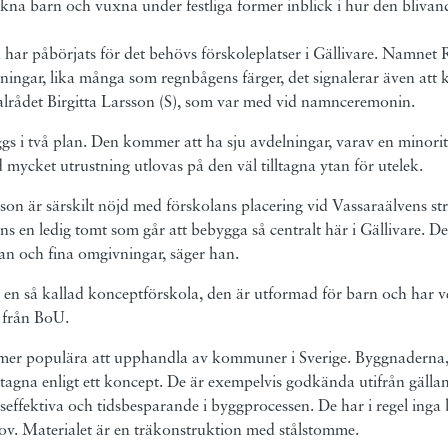
kna barn och vuxna under festliga former inblick i hur den bliva
u har påbörjats för det behövs förskoleplatser i Gällivare. Namnet
elningar, lika många som regnbågens färger, det signalerar även at
rådet Birgitta Larsson (S), som var med vid namnceremonin.
 i två plan. Den kommer att ha sju avdelningar, varav en minorit
mycket utrustning utlovas på den väl tilltagna ytan för utelek.
sson är särskilt nöjd med förskolans placering vid Vassaraälvens 
inns en ledig tomt som går att bebygga så centralt här i Gällivare. D
lan och fina omgivningar, säger han.
 en så kallad konceptförskola, den är utformad för barn och har 
 från BoU.
tmer populära att upphandla av kommuner i Sverige. Byggnaderna, 
mtagna enligt ett koncept. De är exempelvis godkända utifrån gälla
seffektiva och tidsbesparande i byggprocessen. De har i regel ing
hov. Materialet är en träkonstruktion med stålstomme.