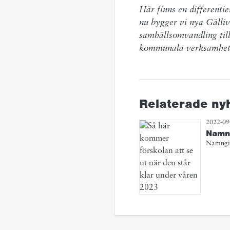
Här finns en differenti
nu bygger vi nya Gälliv
samhällsomvandling till
kommunala verksamheter
Relaterade ny
2022-09
Namng
Namngiv