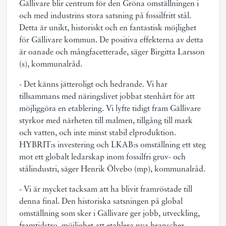
Gällivare blir centrum för den Gröna omställningen i
och med industrins stora satsning på fossilfritt stål.
Detta är unikt, historiskt och en fantastisk möjlighet
för Gällivare kommun. De positiva effekterna av detta
är oanade och mångfacetterade, säger Birgitta Larsson
(s), kommunalråd.
- Det känns jätteroligt och hedrande. Vi har
tillsammans med näringslivet jobbat stenhårt för att
möjliggöra en etablering. Vi lyfte tidigt fram Gällivare
styrkor med närheten till malmen, tillgång till mark
och vatten, och inte minst stabil elproduktion.
HYBRIT:s investering och LKAB:s omställning ett steg
mot ett globalt ledarskap inom fossilfri gruv- och
stålindustri, säger Henrik Ölvebo (mp), kommunalråd.
- Vi är mycket tacksam att ha blivit framröstade till
denna final. Den historiska satsningen på global
omställning som sker i Gällivare ger jobb, utveckling,