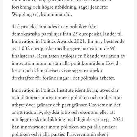
framtidstro, möjlighet att etablera nya branscher,
forskning och högre utbildning, säger Jeanette
Wäppling (v), kommunalråd.
413 projekt lämnades in av politiker från
demokratiska partilinjer från 25 europeiska länder till
Innovation in Politics Awards 2021. En jury bestående
av 1 032 europeiska medborgare har valt ut de 90
finalisterna. Resultaten avslöjar en ökande variation av
innovation inom nästan alla politikområden: Covid -
krisen och klimatkrisen visar sig vara starka
drivkrafter för förändringar i det politiska arbetet.
Innovation in Politics Institute identifierar, utvecklar
och tillämpar innovationer i politiken och underlättar
utbyte över gränser och partigränser. Oavsett om det
är att rädda liv, skydda jobb och ekonomi eller att
möjliggöra skolutbildning med digitala verktyg - 2021
kan innovationer inom politiken ses på alla nivåer i
politiken och i alla partier. Prisceremonin sker i