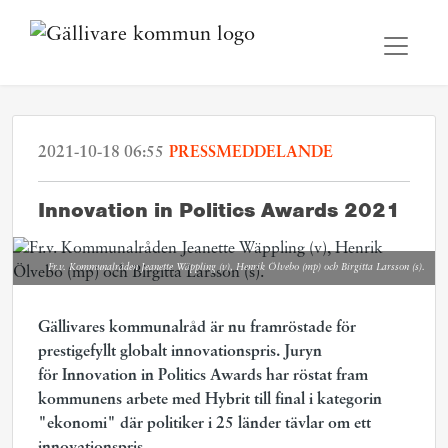
2021-10-18 06:55
PRESSMEDDELANDE
Innovation in Politics Awards 2021
Fr.v. Kommunalråden Jeanette Wäppling (v), Henrik Ölvebo (mp) och Birgitta Larsson (s).
Gällivares kommunalråd är nu framröstade för
prestigefyllt globalt innovationspris. Juryn
för Innovation in Politics Awards har röstat fram
kommunens arbete med Hybrit till final i kategorin
"ekonomi" där politiker i 25 länder tävlar om ett