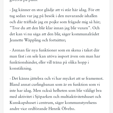
givetvis på plats.
- Jag känner en stor glädje att vi står här idag. För ett
tag sedan var jag på besök i den nuvarande ishallen
och där träffade jag en pojke som frågade mig så här;
”Tror du att den blir klar innan jag blir vuxen”. Och
det kan vi nu säga att den blir, säger kommunalrådet
Jeanette Wäppling och fortsätter;
- Arenan får nya funktioner som en skena i taket där
man fäst i en sele kan utöva issport även om man har
funktionshinder, eller vill träna på olika hopp i
konståkning.
- Det känns jättebra och vi har mycket att se framemot.
Bland annat curlingbanan som är en funktion som vi
inte har idag. Men också helheten som blir väldigt bra
med aktivitet i Sjöparken och multiaktivitetshuset och
Kunskapshuset i centrum, säger kommunstyrelsens
andre vice ordförande Henrik Ölvebo.