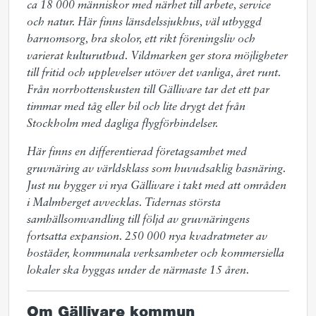
ca 18 000 människor med närhet till arbete, service
och natur. Här finns länsdelssjukhus, väl utbyggd
barnomsorg, bra skolor, ett rikt föreningsliv och
varierat kulturutbud. Vildmarken ger stora möjligheter
till fritid och upplevelser utöver det vanliga, året runt.
Från norrbottenskusten till Gällivare tar det ett par
timmar med tåg eller bil och lite drygt det från
Stockholm med dagliga flygförbindelser.
Här finns en differentierad företagsamhet med
gruvnäring av världsklass som huvudsaklig basnäring.
Just nu bygger vi nya Gällivare i takt med att områden
i Malmberget avvecklas. Tidernas största
samhällsomvandling till följd av gruvnäringens
fortsatta expansion. 250
000 nya kvadratmeter av
bostäder, kommunala verksamheter och kommersiella
lokaler ska byggas under de närmaste 15 åren.
Om Gällivare kommun