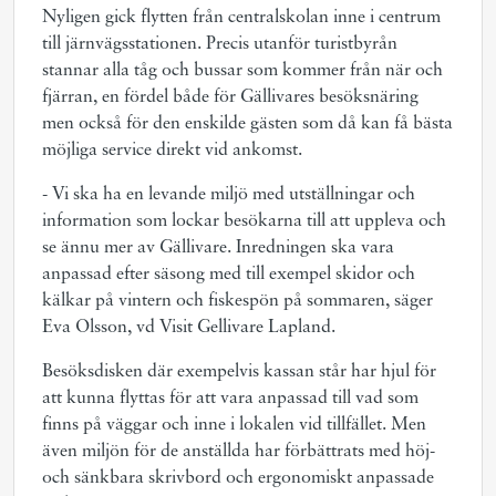
Nyligen gick flytten från centralskolan inne i centrum
till järnvägsstationen. Precis utanför turistbyrån
stannar alla tåg och bussar som kommer från när och
fjärran, en fördel både för Gällivares besöksnäring
men också för den enskilde gästen som då kan få bästa
möjliga service direkt vid ankomst.
- Vi ska ha en levande miljö med utställningar och
information som lockar besökarna till att uppleva och
se ännu mer av Gällivare. Inredningen ska vara
anpassad efter säsong med till exempel skidor och
kälkar på vintern och fiskespön på sommaren, säger
Eva Olsson, vd Visit Gellivare Lapland.
Besöksdisken där exempelvis kassan står har hjul för
att kunna flyttas för att vara anpassad till vad som
finns på väggar och inne i lokalen vid tillfället. Men
även miljön för de anställda har förbättrats med höj-
och sänkbara skrivbord och ergonomiskt anpassade