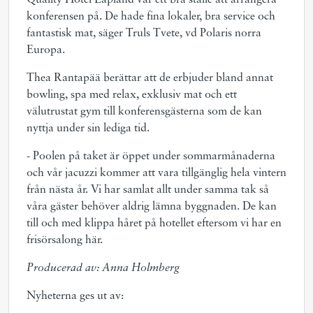
Quality Hotel Lapland var ett bra ställe att arrangera
konferensen på. De hade fina lokaler, bra service och
fantastisk mat, säger Truls Tvete, vd Polaris norra
Europa.
Thea Rantapää berättar att de erbjuder bland annat
bowling, spa med relax, exklusiv mat och ett
välutrustat gym till konferensgästerna som de kan
nyttja under sin lediga tid.
- Poolen på taket är öppet under sommarmånaderna
och vår jacuzzi kommer att vara tillgänglig hela vintern
från nästa år. Vi har samlat allt under samma tak så
våra gäster behöver aldrig lämna byggnaden. De kan
till och med klippa håret på hotellet eftersom vi har en
frisörsalong här.
Producerad av: Anna Holmberg
Nyheterna ges ut av: