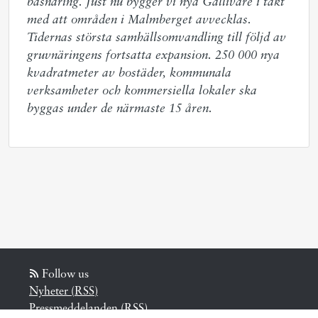
basnäring. Just nu bygger vi nya Gällivare i takt 
med att områden i Malmberget avvecklas. 
Tidernas största samhällsomvandling till följd av 
gruvnäringens fortsatta expansion. 250 000 nya 
kvadratmeter av bostäder, kommunala 
verksamheter och kommersiella lokaler ska 
byggas under de närmaste 15 åren.
Follow us
Nyheter (RSS)
Pressmeddelanden (RSS)