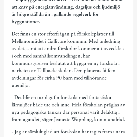
”miljöbyggnadsklass silver”. Det innebär bland annat
att krav på energianvändning, dagsljus och ljudmiljö
är högre ställda än i gällande regelverk för
byggnationer.
Det finns en stor efterfrågan på förskoleplatser till
Mellanområdet i Gällivare kommun. Med anledning
av det, samt att andra förskolor kommer att avvecklas
i och med samhällsomvandlingen, har
kommunstyrelsen beslutat att bygga en ny förskola i
närheten av Tallbackaskolan. Den planeras få fem
avdelningar för cirka 90 barn med tillhörande
utemiljö.
- Det blir en otroligt fin förskola med fantastiska
lärmiljöer både ute och inne. Hela förskolan präglas av
nya pedagogiska tankar där personal varit delaktig i
framtagandet, säger Jeanette Wäppling, kommunalråd.
- Jag är särskilt glad att förskolan har tagits fram i nära