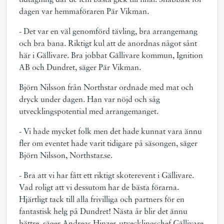
tidtagning där de fem bästa gick till final. Snabbast för
dagen var hemmaföraren Pär Vikman.
- Det var en väl genomförd tävling, bra arrangemang
och bra bana. Riktigt kul att de anordnas något sånt
här i Gällivare. Bra jobbat Gällivare kommun, Ignition
AB och Dundret, säger Pär Vikman.
Björn Nilsson från Northstar ordnade med mat och
dryck under dagen. Han var nöjd och såg
utvecklingspotential med arrangemanget.
- Vi hade mycket folk men det hade kunnat vara ännu
fler om eventet hade varit tidigare på säsongen, säger
Björn Nilsson, Northstar.se.
- Bra att vi har fått ett riktigt skoterevent i Gällivare.
Vad roligt att vi dessutom har de bästa förarna.
Hjärtligt tack till alla frivilliga och partners för en
fantastisk helg på Dundret! Nästa år blir det ännu