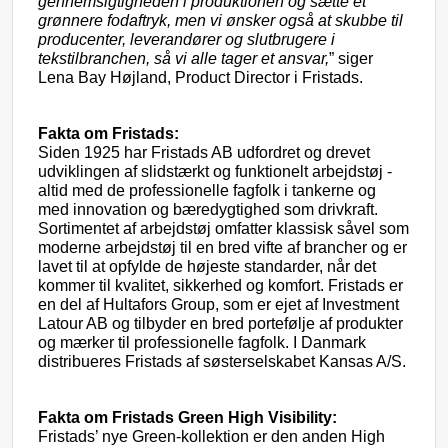
gennemsigtigheden i produktionen og sætte et
grønnere fodaftryk, men vi ønsker også at skubbe til
producenter, leverandører og slutbrugere i
tekstilbranchen, så vi alle tager et ansvar,
” siger
Lena Bay Højland, Product Director i Fristads.
Fakta om Fristads:
Siden 1925 har Fristads AB udfordret og drevet
udviklingen af slidstærkt og funktionelt arbejdstøj -
altid med de professionelle fagfolk i tankerne og
med innovation og bæredygtighed som drivkraft.
Sortimentet af arbejdstøj omfatter klassisk såvel som
moderne arbejdstøj til en bred vifte af brancher og er
lavet til at opfylde de højeste standarder, når det
kommer til kvalitet, sikkerhed og komfort. Fristads er
en del af Hultafors Group, som er ejet af Investment
Latour AB og tilbyder en bred portefølje af produkter
og mærker til professionelle fagfolk. I Danmark
distribueres Fristads af søsterselskabet Kansas A/S.
Fakta om Fristads Green High Visibility:
Fristads’ nye Green-kollektion er den anden High