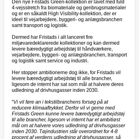
Den nye Fristads Green-kollektion er lavet med fuld
4-vejsstretch fra biomateriale og genbrugsmaterialer
og er en såkaldt High Visibility-kollektion, der er
ideel til vejarbejdere, byggeri- og anlægsbranchen
samt transport og logistik.
Dermed har Fristads i alt lanceret fire
miljøvaredeklarerede
kollektioner og kan dermed
levere bæredygtigt arbejdstøj til
håndværkere,
vejarbejdere, byggeri- og anlægsbranchen, transport
og logistik samt service og industri.
Her stopper ambitionerne dog ikke, for Fristads vil
levere bæredygtigt arbejdstøj til alle brancher,
ligesom de internt har sat som mål at halvere deres
udledning af drivhusgasser inden 2030.
“
Vi vil føre an i tekstilbranchens forsøg på at
reducere klimaaftrykket. Derfor vil vi gerne med
Fristads Green kunne levere bæredygtigt arbejdstøj
til alle brancher, ligesom vi internt har et ambitiøst
mål om at halvere vores udledning af drivhusgasser
inden 2030. Tøjindustrien står overordnet for 4-8
procent af verdens udledning af drivhusgasser, så