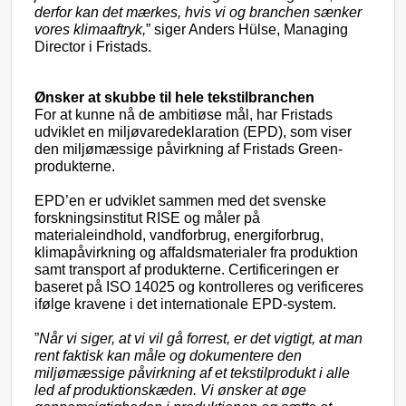
derfor kan det mærkes, hvis vi og branchen sænker
vores klimaaftryk,
” siger Anders Hülse, Managing
Director i Fristads.
Ønsker at skubbe til hele tekstilbranchen
For at kunne nå de ambitiøse mål, har Fristads
udviklet en
miljøvaredeklaration (EPD), som viser
den
miljømæssige påvirkning af Fristads Green-
produkterne.
EPD’en er udviklet sammen med det
svenske
forskningsinstitut RISE og måler på
materialeindhold, vandforbrug, energiforbrug,
klimapåvirkning og affaldsmaterialer fra produktion
samt transport af produkterne. Certificeringen er
baseret på ISO 14025 og kontrolleres og verificeres
ifølge kravene i det internationale EPD-system.
”
Når vi siger, at vi vil gå forrest, er det vigtigt, at man
rent faktisk kan måle og dokumentere den
miljømæssige påvirkning af et tekstilprodukt i alle
led af produktionskæden. Vi ønsker at øge