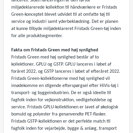
lanceres. Siden lanceringen af ​​den første
miljødeklarerede kollektion til håndværkere er Fristads
Green-konceptet blevet udvidet til at omfatte tøj til
service og industri samt yderbeklædning. Det er planen
at kunne tilbyde miljødeklareret Fristads Green-tøj inden
for alle produktsegmenter.
Fakta om Fristads Green med høj synlighed
Fristads Green med høj synlighed består af to
kollektioner, GPLU og GSTP. GPLU lanceres i løbet af
foråret 2022, og GSTP lanceres i løbet af efteråret 2022.
Fristads Green-kollektionerne med høj synlighed vil
imødekomme en stigende efterspørgsel efter HiVis-tøj i
transport- og byggeindustrien. De er også ideelle til
fagfolk inden for vejkonstruktion, vedligeholdelse og
service. Fristads GPLU-kollektionen er lavet af økologisk
bomuld og polyester fra genanvendte PET-flasker.
Fristads GSTP-kollektionen er det perfekte match til
fagfolk inden for vejarbejde, bygge & anlæg, transport