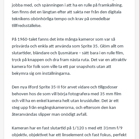
jobba med, och spänningen i att ha en rulle på framkallning.
Sen finns det en längtan efter att sakta ner från den digitala
teknikens obönhörliga tempo och krav på omedelbar
tillfredsställelse.
På 1960-talet fanns det inte många kameror som var så
prisvärda och enkla att använda som Sprite 35. Glöm allt om
slutartider, bländare och ljusmätare – sätt bara i en rulle film,
tryck på knappen och dra fram nästa ruta. Det var en attraktiv
kamera för folk som ville ta ett par snapshots utan att
bekymra sig om inställningarna.
Den nya Ilford Sprite 35-II för arvet vidare och tillgodoser
behoven hos de som vill börja fotografera med 35 mm film
och vill ha en enkel kamera helt utan krusiduller. Det är ett
steg upp från engångskamerorna, och eftersom den kan
återanvändas slipper man onödigt avfall.
Kameran har en fast slutartid på 1/120 s med ett 31mm f/9
objektiv, objektivet har ett linselement och fast fokus, perfekt