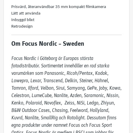
Prisvärd, återanvändbar 35 mm kompakt filmkamera
Lätt att använda
Inbyggd blixt
Retrodesign
Om Focus Nordic – Sweden
Focus Nordic i Göteborg är Europas största 
fotodistributör. Sortimentet innehåller en rad starka 
varumärken som Panasonic, Ricoh/Pentax, Kodak, 
Lowepro, Lexar, Transcend, Delkin, Steiner, Hähnel, 
Tamron, Ilford, Velbon, Sirui, Samyang, GePe, Joby, Kowa, 
Celestron, LumeCube, Nanlite, Azden, Saramonic, Nissin, 
Kenko, Polaroid, Novoflex,  Zeiss, NiSi, Ledgo, Zhiyun, 
B&W Outdoor Cases, Chasing, Feelword, Hollyland, 
Kuvrd, Nanlite, SmallRig och Rotolight. Dessutom finns 
egna produkter under namnet Focus och Focus Sport 
Optics. Focus Nordic är medlem i BSCI som jobbar för 