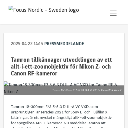
2025-04-22 14:15
PRESSMEDDELANDE
Tamron tillkännager utvecklingen av ett
allt-i-ett-zoomobjektiv för Nikon Z- och
Canon RF-kameror
Tamron 18-300mm F3.5-6.3 Di III-A VC VXD for Canon RF & Nikon Z
Tamron 18-300mm F/3.5-6.3 Di III-A VC VXD, som
ursprungligen lanserades 2021 för Sony E- och Fujifilm X-
fattningar, är ett mycket mångsidigt allt-i-ett-zoomobjektiv
för spegellösa APS-C-kameror. Nu meddelar Tamron att