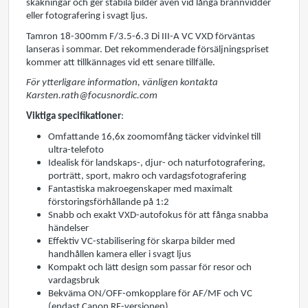
skakningar och ger stabila bilder även vid långa brännvidder
eller fotografering i svagt ljus.
Tamron 18-300mm F/3.5-6.3 Di III-A VC VXD förväntas
lanseras i sommar. Det rekommenderade försäljningspriset
kommer att tillkännages vid ett senare tillfälle.
För ytterligare information, vänligen kontakta
Karsten.rath@focusnordic.com
Viktiga specifikationer
:
Omfattande 16,6x zoomomfång täcker vidvinkel till
ultra-telefoto
Idealisk för landskaps-, djur- och naturfotografering,
porträtt, sport, makro och vardagsfotografering
Fantastiska makroegenskaper med maximalt
förstoringsförhållande på 1:2
Snabb och exakt VXD-autofokus för att fånga snabba
händelser
Effektiv VC-stabilisering för skarpa bilder med
handhållen kamera eller i svagt ljus
Kompakt och lätt design som passar för resor och
vardagsbruk
Bekväma ON/OFF-omkopplare för AF/MF och VC
(endast Canon RF-versionen)