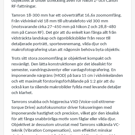
objektivet är under utveckling även för Nikon Z- och Canon
RF-fattningar.
Tamron 18-300 mm har ett oöverträffat 16,6x zoomomfång.
Från vidvinkel vid 18 mm till ultratelefoto vid 300 mm
(motsvarande cirka 27–450 mm på Nikon Z och 28,8–480
mm på Canon RF). Det gör att du enkelt kan fånga allt från
vidsträckta landskap och ögonblicksbilder från resor till
detaljerade porträtt, sportevenemang, vilda djur och
makrofotografering utan att någonsin behöva byta objektiv.
Trots sitt stora zoomomfång är objektivet kompakt och
resvänligt. Den lätta konstruktionen gör det idealiskt för
semester, vandringsäventyr eller vardagsfotografering. En
imponerande närgräns (MOD) på bara 15 cm i vidvinkeländen
och ett maximalt förstoringsförhållande på 1:2 gör att du
också kan ta slående makrobilder fyllda med levande detaljer
och klarhet.
Tamrons snabba och högprecisa VXD (Voice-coil eXtreme-
torque Drive) autofokusmotor driver fokuseringen med
imponerande hastighet och precision, vilket gör den idealisk
för att fånga snabbrörliga motiv som fåglar eller vilda djur.
Objektivet är dessutom utrustat med Tamrons välkända VC-
teknik (Vibration Compensation), som effektivt minskar