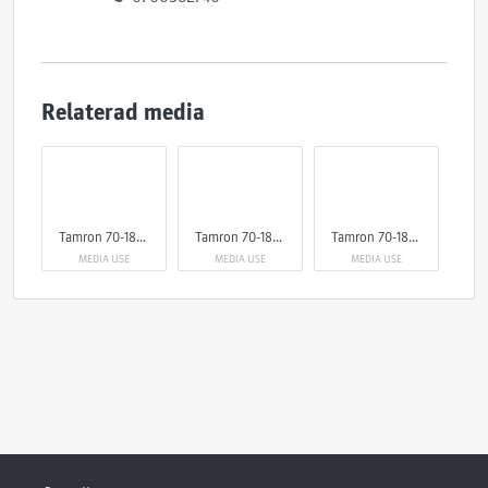
Relaterad media
Tamron 70-180mm F2.8 Di III VC VXD G2
Tamron 70-180mm F2.8 Di III VC VXD G2
Tamron 70-180mm F2.8 Di III VC VXD G2
MEDIA USE
MEDIA USE
MEDIA USE