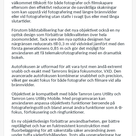
välkommet tillskott för både fotografer och filmskapare
eftersom den effektivt reducerar de oavsiktliga skakningar
som kan uppstå vid fotografering med längre brännvidder
eller vid fotografering utan stativ i svagt ljus eller med långa
slutartider.
Förutom bildstabilisering har det nya objektivet också en ny
optisk design som förbättrar bildkvaliteten över hela
zoomområdet. Tack vare den nya optiska designen har
närgränsen reducerats till 0,3 m vid vidvinkel jämfört med den
första generationens 0,85 m och gör det möjligt för
användaren att få telemakrofotografering med en dramatisk
bokeh.
Autofokusen är utformad för att vara tyst men ändå extremt
snabb och exakt med Tamrons linjära fokusmotor, VXD. Den
avancerade autofokusen kombinerar snabbhet och precision,
vilket ger exakt fokus för både fotografer och filmare vid alla
brännvidder.
Objektivet är kompatibelt med både Tamron Lens Utility och
Tamron Lens Utility Mobile. Med programvaran kan
användaren anpassa objektivets funktioner beroende på
fotograferingsstil och bland annat ändra funktioner som A-B-
fokus, förfokusering och ringfunktioner.
En ny objektivdesign förbättrar användbarheten, ger bättre
reptålighet och har en fuktresistent konstruktion med
fluorbeläggning för att säkerställa säker användning även
under tuffa väderförhållanden. Trots alla uppgraderingar har