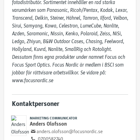
fotodistributör. Sortimentet innehåller en rad starka 
varumärken som Panasonic, Ricoh/Pentax, Kodak, Lexar, 
Transcend, Delkin, Steiner, Hähnel, Tamron, Ilford, Velbon, 
Sirui, Samyang, Kowa, Celestron, LumeCube, Nanlite, 
Azden, Saramonic, Nissin, Kenko, Polaroid, Zeiss, NiSi, 
Ledgo, Zhiyun, B&W Outdoor Cases, Chasing, Feelword, 
Hollyland, Kuvrd, Nanlite, SmallRig och Rotolight. 
Dessutom finns egna produkter under namnet Focus och 
Focus Sport Optics. Focus Nordic är medlem i BSCI som 
jobbar för rättvisare arbetsvillkor. Se vidare på: 
www.focusnordic.se
Kontaktpersoner
MARKETING COMMUNICATOR
Anders Olofsson
anders.olofsson@focusnordic.se
0700582740