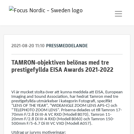
2021-08-20 11:10
PRESSMEDDELANDE
TAMRON-objektiven belönas med tre
prestigefyllda EISA Awards 2021-2022
Vi är mycket stolta över att kunna meddela att EISA, European
Imaging and Sound Association, har hedrat Tamron med tre
prestigefyllda utmärkelser i kategorin Fotografi, specifikt
“LENS OF THE YEAR”, “WIDEANGLE ZOOM LENS APS-C) och
“TELEPHOTO ZOOM LENS”. Priserna delades ut till Tamron 17-
70mm F/2.8 Di III-A VC RXD (Modell B070), Tamron 11-
20mm F/2.8 Di III-A RXD (Modell B060) och Tamron 150-
500mm F/5-6.7 Di III VC VXD (Modell A057).
Utdrag ur juryns motiveringar: