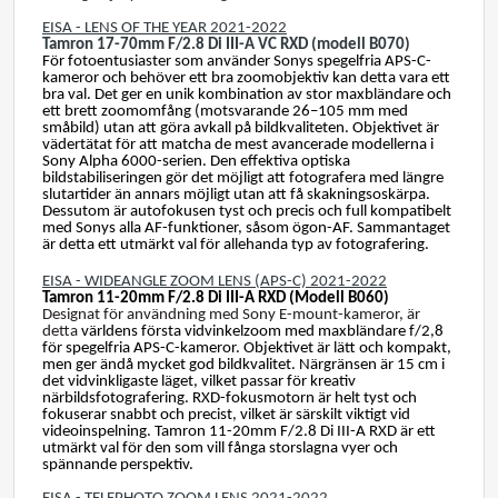
EISA - LENS OF THE YEAR 2021-2022
Tamron 17-70mm F/2.8 Di III-A VC RXD (modell B070)
För fotoentusiaster som använder Sonys spegelfria APS-C-
kameror och behöver ett bra zoomobjektiv kan detta vara ett
bra val. Det ger en unik kombination av stor maxbländare och
ett brett zoomomfång (motsvarande 26–105 mm med
småbild) utan att göra avkall på bildkvaliteten. Objektivet är
vädertätat för att matcha de mest avancerade modellerna i
Sony Alpha 6000-serien. Den effektiva optiska
bildstabiliseringen gör det möjligt att fotografera med längre
slutartider än annars möjligt utan att få skakningsoskärpa.
Dessutom är autofokusen tyst och precis och full kompatibelt
med Sonys alla AF-funktioner, såsom ögon-AF. Sammantaget
är detta ett utmärkt val för allehanda typ av fotografering.
EISA - WIDEANGLE ZOOM LENS (APS-C) 2021-2022
Tamron 11-20mm F/2.8 Di III-A RXD (Modell B060)
Designat för användning med Sony E-mount-kameror, är
detta
världens första vidvinkelzoom med maxbländare f/2,8
för spegelfria APS-C-kameror. Objektivet är lätt och kompakt,
men ger ändå mycket god bildkvalitet. Närgränsen är 15 cm i
det vidvinkligaste läget, vilket passar för kreativ
närbildsfotografering. RXD-fokusmotorn är helt tyst och
fokuserar snabbt och precist, vilket är särskilt viktigt vid
videoinspelning. Tamron 11-20mm F/2.8 Di III-A RXD är ett
utmärkt val för den som vill fånga storslagna vyer och
spännande perspektiv.