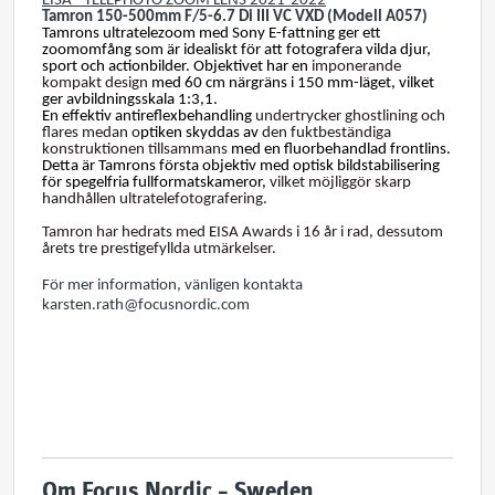
EISA - TELEPHOTO ZOOM LENS 2021-2022
Tamron 150-500mm F/5-6.7 Di III VC VXD (Modell A057)
Tamrons ultratelezoom med Sony E-fattning ger ett
zoomomfång som är idealiskt för att fotografera vilda djur,
sport och actionbilder. Objektivet har en
imponerande
kompakt design
med 60 cm närgräns i 150 mm-läget, vilket
ger avbildningsskala 1:3,1.
En effektiv antireflexbehandling
undertrycker ghostlining och
flares medan o
ptiken skyddas av
den fuktbeständiga
konstruktionen tillsammans
med en fluorbehandlad frontlins.
Detta är Tamrons första objektiv med optisk bildstabilisering
för spegelfria fullformatskameror,
vilket möjliggör skarp
handhållen ultratelefotografering.
Tamron har hedrats med EISA Awards i 16 år i rad, dessutom
årets tre prestigefyllda utmärkelser.
För mer information, vänligen kontakta
karsten.rath@focusnordic.com
Om Focus Nordic – Sweden