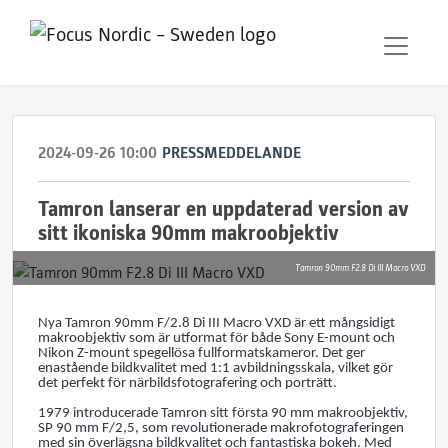
2024-09-26 10:00
PRESSMEDDELANDE
Tamron lanserar en uppdaterad version av
sitt ikoniska 90mm makroobjektiv
Tamron 90mm F2.8 Di III Macro VXD
Nya Tamron 90mm F/2.8 Di III Macro VXD är ett mångsidigt
makroobjektiv som är utformat för både Sony E-mount och
Nikon Z-mount spegellösa fullformatskameror. Det ger
enastående bildkvalitet med 1:1 avbildningsskala, vilket gör
det perfekt för närbildsfotografering och porträtt.
1979 introducerade Tamron sitt första 90 mm makroobjektiv,
SP 90 mm F/2,5, som revolutionerade makrofotograferingen
med sin överlägsna bildkvalitet och fantastiska bokeh. Med