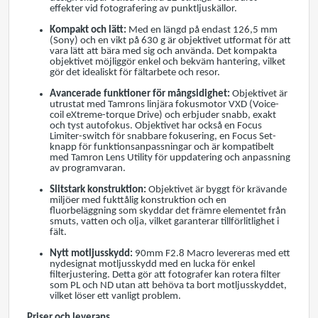
effekter vid fotografering av punktljuskällor.
Kompakt och lätt:
Med en längd på endast 126,5 mm
(Sony) och en vikt på 630 g är objektivet utformat för att
vara lätt att bära med sig och använda. Det kompakta
objektivet möjliggör enkel och bekväm hantering, vilket
gör det idealiskt för fältarbete och resor.
Avancerade funktioner för mångsidighet:
Objektivet är
utrustat med Tamrons linjära fokusmotor VXD (Voice-
coil eXtreme-torque Drive) och erbjuder snabb, exakt
och tyst autofokus. Objektivet har också en Focus
Limiter-switch för snabbare fokusering, en Focus Set-
knapp för funktionsanpassningar och är kompatibelt
med Tamron Lens Utility för uppdatering och anpassning
av programvaran.
Slitstark konstruktion:
Objektivet är byggt för krävande
miljöer med fukttålig konstruktion och en
fluorbeläggning som skyddar det främre elementet från
smuts, vatten och olja, vilket garanterar tillförlitlighet i
fält.
Nytt motljusskydd:
90mm F2.8 Macro levereras med ett
nydesignat motljusskydd med en lucka för enkel
filterjustering. Detta gör att fotografer kan rotera filter
som PL och ND utan att behöva ta bort motljusskyddet,
vilket löser ett vanligt problem.
Priser och leverans