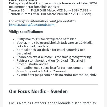
Det nya objektivet kommer att börja levereras i oktober 2024.
Rekommenderat försäljningspris är:
Tamron 90mm F/2.8 Di III Macro VXD Sony E SEK 7.999;-
Tamron 90mm F/2.8 Di III Macro VXD Nikon Z SEK 7.999;-
För ytterligare information, vänligen kontakta
karsten.rath@focusnordic.com
Viktiga specifikationer:
Riktig makro 1:1 för detaljerade närbilder
Vacker, mjuk bakgrundsbokeh tack vare en 12-bladig
cirkelformad bländare
Kompakt och lätt design för enkel hantering och
bärbarhet
Snabb och exakt autofokus för smidig fotografering
Fuktresistent konstruktion för ökad hållbarhet i
utomhusförhållanden
Kompatibel med spegellösa fullformatskameror med
Sony E-mount och Nikon Z-mount
67 mm filtergänga som de flesta andra Tamron-objektiv
Om Focus Nordic – Sweden
Focus Nordic i Göteborg är den ledande distributören av