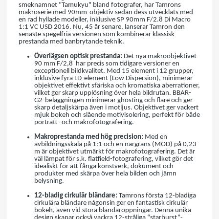
smeknamnet "Tamukyu" bland fotografer, har Tamrons
makroserie med 90mm-objektiv sedan dess utvecklats med
en rad hyllade modeller, inklusive SP 90mm F/2.8 Di Macro
1:1 VC USD 2016. Nu, 45 år senare, lanserar Tamron den
senaste spegelfria versionen som kombinerar klassisk
prestanda med banbrytande teknik.
Överlägsen optisk prestanda:
Det nya makroobjektivet
90 mm F/2,8 har precis som tidigare versioner en
exceptionell bildkvalitet. Med 15 element i 12 grupper,
inklusive fyra LD-element (Low Dispersion), minimerar
objektivet effektivt sfäriska och kromatiska aberrationer,
vilket ger skarp upplösning över hela bildrutan. BBAR-
G2-beläggningen minimerar ghosting och flare och ger
skarp detaljskärpa även i motljus. Objektivet ger vackert
mjuk bokeh och slående motivisolering, perfekt för både
porträtt- och makrofotografering.
Makroprestanda med hög precision:
Med en
avbildningsskala på 1:1 och en närgräns (MOD) på 0,23
m är objektivet utmärkt för makrofotografering. Det är
väl lämpat för s.k. flatfield-fotografering, vilket gör det
idealiskt för att fånga konstverk, dokument och
produkter med skärpa över hela bilden och jämn
belysning.
12-bladig cirkulär bländare:
Tamrons första 12-bladiga
cirkulära bländare någonsin ger en fantastisk cirkulär
bokeh, även vid stora bländaröppningar. Denna unika
design skapar också vackra 12-stråliga “starburst”-