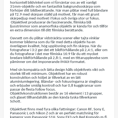
horisontell bildvinkel som vi förväntar oss av ett vanligt
31mm-objektiv och en fantastisk bakgrundsoskärpa som
förhöjer ditt bildberättande. När man plåtar med full bländare
på T2.9 med skärpan ställd på motivet, får man ett grunt
skärpedjup med motivet i fokus och övriga ytor ur fokus.
Objektivet producerar de fascinerande, filmiska blå
ljusstrimmor som anamorfiska objektiv är kända för och tillför
en extra dimension till ditt filmiska berättande.
Oavsett om du plåtar vidsträckta scener eller tajta vinklar
kommer bilderna som du får med detta objektiv ha en
överlägsen kvalitet, hög upplösning och fin skärpa. När du
fotograferar i 3:2 ger det ett bildförhållande på 2,4:1, eller om
du fotograferar i det mer filmiska 16:9 får du ett mycket
bredare bildförhållande på 2,8:1, med en tittarupplevelse som
påminner om det imponerande IMAX-formatet.
Med sin kompakta och lätta design hålls objektivets vikt och
storlek till ett minimum. Objektivet har en robust
konstruktion och höljet är tillverkat av en lätt
aluminiumlegering. Bländar- och fokusringarna är steglösa
och erbjuder smidig kontroll och har 0,8 kuggkransar som
passar de flesta follow focus.
Objektivkonstruktionen består av 16 element i 13 grupper,
och glaset tillhandahålls av den kända tyska tillverkaren
Schott.
Objektivet finns med fyra olika fattningar: Canon RF, Sony E,
Panasonic L och Nikon Z och är en perfekt matchning för
kameror som Panasonic S1H, Sony FX3 och Red Komodo m.fl.