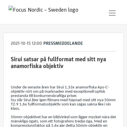
2021-10-15 12:00
PRESSMEDDELANDE
Sirui satsar på fullformat med sitt nya
anamorfiska objektiv
Under de senaste åren har Sirui 1,33x anamorfiska Aps-C-
objektiv rört om på marknaden med exceptionell optisk
prestanda till konkurrenskraftiga priser.
Nu slår Sirui åter igen filmare med häpnad med sitt nya 50mm
T2.9 1.6x fullformatsobjektiv som kan sägas sakna like i sin
klass.
50mm-objektivet har en bildvinkel som ligger mycket nära det
mänskliga ögats, som ett fotografens tredje öga. Med en
kompressionsfaktor på 1,6x ger detta 50mm-objektiv en