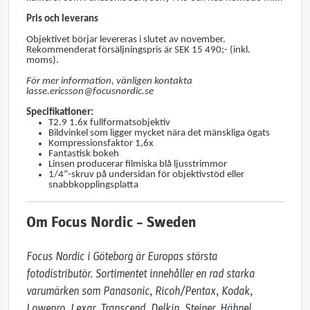
Pris och leverans
Objektivet börjar levereras i slutet av november.
Rekommenderat försäljningspris är SEK 15 490;- (inkl.
moms).
För mer information, vänligen kontakta
lasse.ericsson@focusnordic.se
Specifikationer:
T2.9 1.6x fullformatsobjektiv
Bildvinkel som ligger mycket nära det mänskliga ögats
Kompressionsfaktor 1,6x
Fantastisk bokeh
Linsen producerar filmiska blå ljusstrimmor
1/4”-skruv på undersidan för objektivstöd eller
snabbkopplingsplatta
Om Focus Nordic – Sweden
Focus Nordic i Göteborg är Europas största 
fotodistributör. Sortimentet innehåller en rad starka 
varumärken som Panasonic, Ricoh/Pentax, Kodak, 
Lowepro, Lexar, Transcend, Delkin, Steiner, Hähnel, 