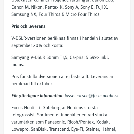
Objektiven kommer i följande fattningar; Canon EOS,
Canon M, Nikon, Pentax K, Sony A, Sony E, Fuji X,
Samsung NX, Four Thirds & Micro Four Thirds
Pris och leverans
V-DSLR-versionen beräknas finnas i handeln i slutet av
september 2014 och kosta:
Samyang V-DSLR 50mm T1,5, Ca-pris: 5 699:- inkl.
moms.
Pris för stillbildversionen är ej fastställt. Leverans är
beräknad till oktober.
För ytterligare information:
lasse.ericson@focusnordic.se
Focus Nordic i Göteborg är Nordens största
fotogrossist. Sortimentet innehåller en rad starka
varumärken som Panasonic, Ricoh/Pentax, Kodak,
Lowepro, SanDisk, Transcend, Eye-Fi, Steiner, Hähnel,