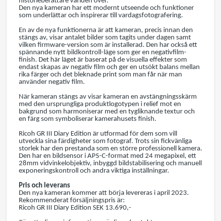
historieberättare världen över.
Den nya kameran har ett modernt utseende och funktioner
som underlättar och inspirerar till vardagsfotografering.
En av de nya funktionerna är att kameran, precis innan den
stängs av, visar antalet bilder som tagits under dagen samt
vilken firmware-version som är installerad. Den har också ett
spännande nytt bildkontroll-läge som ger en negativfilm-
finish. Det här läget är baserat på de visuella effekter som
endast skapas av negativ film och ger en utsökt balans mellan
rika färger och det bleknade print som man får när man
använder negativ film.
När kameran stängs av visar kameran en avstängningsskärm
med den ursprungliga produktlogotypen i relief mot en
bakgrund som harmoniserar med en tygliknande textur och
en färg som symboliserar kamerahusets finish.
Ricoh GR III Diary Edition är utformad för dem som vill
utveckla sina färdigheter som fotograf. Trots sin fickvänliga
storlek har den prestanda som en större professionell kamera.
Den har en bildsensor i APS-C-format med 24 megapixel, ett
28mm vidvinkelobjektiv, inbyggd bildstabilisering och manuell
exponeringskontroll och andra viktiga inställningar.
Pris och leverans
Den nya kameran kommer att börja levereras i april 2023.
Rekommenderat försäljningspris är:
Ricoh GR III Diary Edition SEK 13.690,-