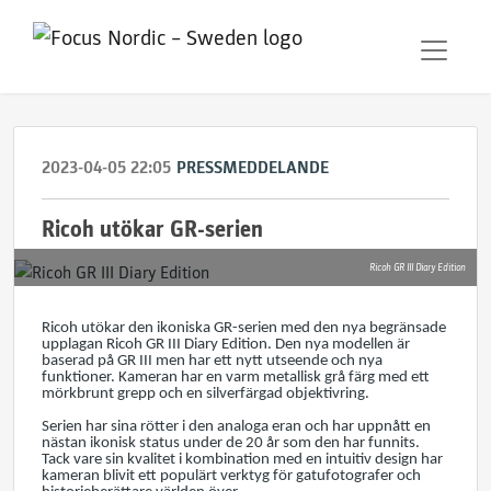
2023-04-05 22:05
PRESSMEDDELANDE
Ricoh utökar GR-serien
Ricoh GR III Diary Edition
Ricoh utökar den ikoniska GR-serien med den nya begränsade
upplagan Ricoh GR III Diary Edition. Den nya modellen är
baserad på GR III men har ett nytt utseende och nya
funktioner. Kameran har en varm metallisk grå färg med ett
mörkbrunt grepp och en silverfärgad objektivring.
Serien har sina rötter i den analoga eran och har uppnått en
nästan ikonisk status under de 20 år som den har funnits.
Tack vare sin kvalitet i kombination med en intuitiv design har
kameran blivit ett populärt verktyg för gatufotografer och