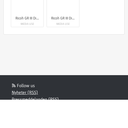
Ricoh GR III Diary Edition
Ricoh GR III Diary Edition
MEDIA USE
MEDIA USE
Follow us
Nyheter (RSS)
Pressmeddelanden (RSS)
Bloggposter (RSS)
Powered by Notified