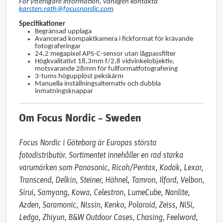
För ytterligare information, vänligen kontakta
karsten.rath@focusnordic.com
Specifikationer
Begränsad upplaga
Avancerad kompaktkamera i fickformat för krävande
fotograferingar
24,2 megapixel APS-C-sensor utan lågpassfilter
Högkvalitativt 18,3mm f/2,8 vidvinkelobjektiv,
motsvarande 28mm för fullformatfotografering
3-tums högupplöst pekskärm
Manuella inställningsalternativ och dubbla
inmatningsknappar
Om Focus Nordic – Sweden
Focus Nordic i Göteborg är Europas största 
fotodistributör. Sortimentet innehåller en rad starka 
varumärken som Panasonic, Ricoh/Pentax, Kodak, Lexar, 
Transcend, Delkin, Steiner, Hähnel, Tamron, Ilford, Velbon, 
Sirui, Samyang, Kowa, Celestron, LumeCube, Nanlite, 
Azden, Saramonic, Nissin, Kenko, Polaroid, Zeiss, NiSi, 
Ledgo, Zhiyun, B&W Outdoor Cases, Chasing, Feelword, 