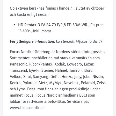
Objektiven beräknas finnas i handeln i slutet av oktober
och kosta enligt nedan.
HD Pentax-D FA 24-70 F/2,8 ED SDM WR , Ca-pris:
15.499:-, inkl. moms.
För ytterligare information:
karsten.rath@focusnordic.dk
Focus Nordic i Göteborg är Nordens största fotogrossist.
Sortimentet innehåller en rad starka varumärken som
Panasonic, Ricoh/Pentax, Kodak, Lowepro, Lexar,
Transcend, Eye-Fi, Steiner, Hähnel, Tamron, Ilford,
Velbon, Sirui, Samyang, GePe, Henzo, Joby, Jobo, Nissin,
Kenko, Polaroid, Metz, MyMyk, Novoflex, Polaroid, Zeiss
och Lytro. Dessutom finns en egen produktlinje under
namnet Focus. Focus Nordic är medlem i BSCI som
jobbar för rättvisare arbetsvillkor. Se vidare på:
www.focusnordic.se