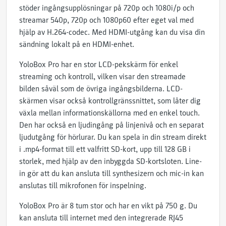
stöder ingångsupplösningar på 720p och 1080i/p och
streamar 540p, 720p och 1080p60 efter eget val med
hjälp av H.264-codec. Med HDMI-utgång kan du visa din
sändning lokalt på en HDMI-enhet.
YoloBox Pro har en stor LCD-pekskärm för enkel
streaming och kontroll, vilken visar den streamade
bilden såväl som de övriga ingångsbilderna. LCD-
skärmen visar också kontrollgränssnittet, som låter dig
växla mellan informationskällorna med en enkel touch.
Den har också en ljudingång på linjenivå och en separat
ljudutgång för hörlurar. Du kan spela in din stream direkt
i .mp4-format till ett valfritt SD-kort, upp till 128 GB i
storlek, med hjälp av den inbyggda SD-kortsloten. Line-
in gör att du kan ansluta till synthesizern och mic-in kan
anslutas till mikrofonen för inspelning.
YoloBox Pro är 8 tum stor och har en vikt på 750 g. Du
kan ansluta till internet med den integrerade RJ45