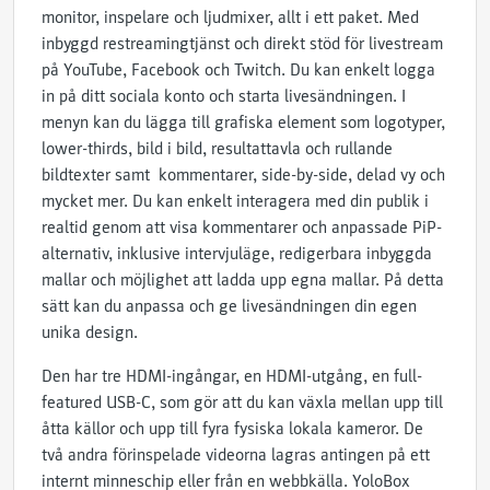
monitor, inspelare och ljudmixer, allt i ett paket. Med
inbyggd restreamingtjänst och direkt stöd för livestream
på YouTube, Facebook och Twitch. Du kan enkelt logga
in på ditt sociala konto och starta livesändningen. I
menyn kan du lägga till grafiska element som logotyper,
lower-thirds, bild i bild, resultattavla och rullande
bildtexter samt kommentarer, side-by-side, delad vy och
mycket mer. Du kan enkelt interagera med din publik i
realtid genom att visa kommentarer och anpassade PiP-
alternativ, inklusive intervjuläge, redigerbara inbyggda
mallar och möjlighet att ladda upp egna mallar. På detta
sätt kan du anpassa och ge livesändningen din egen
unika design.
Den har tre HDMI-ingångar, en HDMI-utgång, en full-
featured USB-C, som gör att du kan växla mellan upp till
åtta källor och upp till fyra fysiska lokala kameror. De
två andra förinspelade videorna lagras antingen på ett
internt minneschip eller från en webbkälla. YoloBox