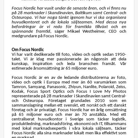
Focus Nordic har vuxit under de senaste åren, och vi finns nu
på 28 marknader i Skandinavien, Baltikum samt Central- och
Östeuropa. Vi har noga tänkt igenom hur vi ska organisera
huvudkontoret och de lokala säljteamen. Med dessa nya
befordringar är vi redo för framtida tillväxt och en
spännande framtid
, säger Mikael Westheimer, CEO och
medgrundare på Focus Nordic.
Om Focus Nordic
Vi har varit dedikerade till foto, video och optik sedan 1950-
talet. Vi är idag mer passionerade än någonsin att dela
kunskap, inspiration och leda branschen framåt. Vår
estimerade årsomsättning är 65 miljoner euro.
Focus Nordic är en av de ledande distributörerna av foto,
video och optik i Europa med mer än 60 varumärken som
Tamron, Samyang, Panasonic, Zhiyun, Nanlite, Polaroid, Zeiss,
Kodak, Focus Sport Optics och Focus I Love My Photos
representerade på 28 marknader i Skandinavien samt Central-
och Östeuropa. Företaget grundades 2010 som en
sammanslagning mellan ett svenskt, ett norskt och ett danskt
företag och är privatägt. Focus Nordic har en årlig omsättning
på 65 miljoner euro och mer än 70 anställda. Med ett
centraliserat huvudkontor i Sverige som täcker logistik,
produktledning, marknadsföring, ekonomi och IT, tillsammans
med lokal marknadsexpertis i våra lokala säljteam, täcker
Focus Nordic alla sina marknader lokalt men lika effektivt som
en marknad.