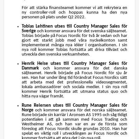
För att stärka finansteamet kommer vi att rekrytera en
ny controller-roll och hoppas kunna ha den nya
personen på plats under Q2 2022.
Tobias Lehtinen utses till Country Manager Sales för
Sverige
och kommer ansvara för det svenska säljteamet.
Tobias började på Focus Nordic för två år sedan och har
gjort ett starkt jobb med våra nyckelkonton samt
implementerat många nya idéer i organisationen. I sin
nya roll kommer Tobias fortsätta att driva tillväxt och
utveckla den svenska verksamheten.
Henrik Heise utses till Country Manager Sales för
Danmark
och kommer ansvara för det danska
säljteamet. Henrik började på Focus Nordic för sju år
sen. Han har under lång tid förändrat Focus Nordics sätt
att arbeta med det professionella videosegmentet,
lokala ambassadörer och sociala medier. I sin nya roll
kommer Henrik fortsätta att utmana status quo och
hitta nya vägar framåt.
Rune Reiersen utses till Country Manager Sales för
Norge
och kommer ansvara för det norska säljteamet.
Rune började sin karriär i Aronsen AS 1995 och såg tidigt
potentialen i att gå samman med Focus Trading och
Westheimer AS, och han var en av de första som
föreslog att Focus Nordic skulle grundas 2010. Han har
spelat en viktig roll i utvecklingen av Focus Nordic och
kommer fortsätta att göra det i sin nya roll.