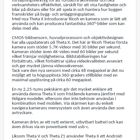
försäljningsverktyg för att förbättra aktiviteter och öka
verksamheters effektivitet, särskilt för att visa fastigheter och
bilar på distans eller för att spela in och hantera hur byggen
framskrider på bygg- och anläggningsplatser.
Med nya Theta X introducerar Ricoh en kamera som är lätt att
använda och kan producera fantastiska 360°-bilder som kan
delas med alla.
CMOS-bildsensorn, huvudprocessorn och objektivdesignen
har alla uppdaterats på Theta X. Det här är Ricoh Thetas första
kamera som stöder 5,7K-videor med 30 bilder per sekund.
Kameran stöder även 4K-video med 60 bilder per sekund
vilket främjar möjligheterna. Bildstabiliseringen har
förbättrats, vilket förbättrar själva videokvaliteten avsevärt
och ger mycket jämna videosekvenser.
Tack vare den nya sensorn med cirka 48 megapixel är det nu
möjligt att ta högupplösta 360-graders stillbilder med en
maximal upplösning på cirka 60 megapixel.
En ny 2,25-tums pekskärm gör det mycket enklare att
använda denna Theta X som fristående kamera jämfört med
tidigare modeller, eftersom den inte behöver användas i
kombination med mobilen. Via skärmen kan du enkelt
navigera kamerans menysystem och även använda den som
avtryckare.
Kameran drivs av ett nytt externt, utbytbart batteri och kan
även drivas via en powerbank med usb-c.
Liksom Theta V och Theta Z1 använder Theta X ett Android-