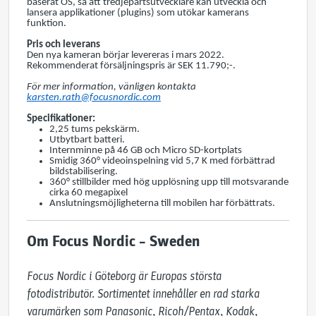
baserat OS, så att tredjepartsutvecklare kan utveckla och
lansera applikationer (plugins) som utökar kamerans
funktion.
Pris och leverans
Den nya kameran börjar levereras i mars 2022.
Rekommenderat försäljningspris är SEK 11.790;-.
För mer information, vänligen kontakta
karsten.rath@focusnordic.com
Specifikationer:
2,25 tums pekskärm.
Utbytbart batteri.
Internminne på 46 GB och Micro SD-kortplats
Smidig 360° videoinspelning vid 5,7 K med förbättrad
bildstabilisering.
360° stillbilder med hög upplösning upp till motsvarande
cirka 60 megapixel
Anslutningsmöjligheterna till mobilen har förbättrats.
Om Focus Nordic – Sweden
Focus Nordic i Göteborg är Europas största 
fotodistributör. Sortimentet innehåller en rad starka 
varumärken som Panasonic, Ricoh/Pentax, Kodak, 