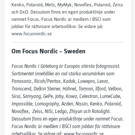
Kenko, Polaroid, Metz, MyMyk, Novoflex, Polaroid, Zeiss
och DxO. Dessutom finns en egen produktlinje under
namnet Focus. Focus Nordic är medlem i BSCI som
jobbar för rättvisare arbetsvillkor. Se vidare på:
www.focusnordic.se
Om Focus Nordic – Sweden
Focus Nordic i Göteborg är Europas största fotogrossist. 
Sortimentet innehåller en rad starka varumärken som 
Panasonic, Ricoh/Pentax, Kodak, Lowepro, Lexar, 
Transcend, Delkin Steiner, Hähnel, Tamron, Ilford, Velbon, 
Sirui, Samyang, GePe, Joby, Kowa, Celestron, LumeCube, 
Impossible, Lomography, Azden, Nissin, Kenko, Polaroid, 
Novoflex,  Zeiss, NiSi, Ledgo, Zhiyun och Rotolight. 
Dessutom finns en egen produktlinje under namnet Focus. 
Focus Nordic är medlem i BSCI som jobbar för rättvisare 
arbetsvillkor. Se vidare på: www.focusnordic.se