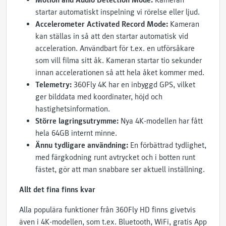
Motion and Audio Detection Mode:
Kameran
startar automatiskt inspelning vi rörelse eller ljud.
Accelerometer Activated Record Mode:
Kameran
kan ställas in så att den startar automatisk vid
acceleration. Användbart för t.ex. en utförsåkare
som vill filma sitt åk. Kameran startar tio sekunder
innan accelerationen så att hela åket kommer med.
Telemetry:
360Fly 4K har en inbyggd GPS, vilket
ger bilddata med koordinater, höjd och
hastighetsinformation.
Större lagringsutrymme:
Nya 4K-modellen har fått
hela 64GB internt minne.
Ännu tydligare användning:
En förbättrad tydlighet,
med färgkodning runt avtrycket och i botten runt
fästet, gör att man snabbare ser aktuell inställning.
Allt det fina finns kvar
Alla populära funktioner från 360Fly HD finns givetvis
även i 4K-modellen, som t.ex. Bluetooth, WiFi, gratis App