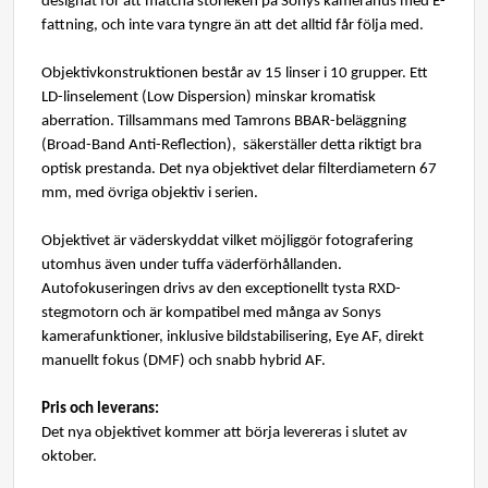
designat för att matcha storleken på Sonys kamerahus med E-
fattning, och inte vara tyngre än att det alltid får följa med.
Objektivkonstruktionen består av 15 linser i 10 grupper. Ett
LD-linselement (Low Dispersion) minskar kromatisk
aberration. Tillsammans med Tamrons BBAR-beläggning
(Broad-Band Anti-Reflection), säkerställer detta riktigt bra
optisk prestanda. Det nya objektivet delar filterdiametern 67
mm, med övriga objektiv i serien.
Objektivet är väderskyddat vilket möjliggör fotografering
utomhus även under tuffa väderförhållanden.
Autofokuseringen drivs av den exceptionellt tysta RXD-
stegmotorn och är kompatibel med många av Sonys
kamerafunktioner, inklusive bildstabilisering, Eye AF, direkt
manuellt fokus (DMF) och snabb hybrid AF.
Pris och leverans:
Det nya objektivet kommer att börja
levereras i slutet av
oktober.