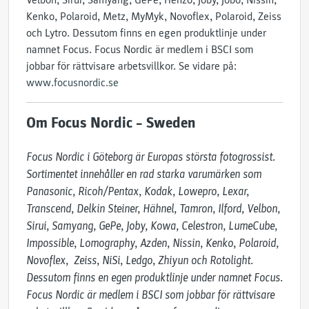
Velbon, Sirui, Samyang, GePe, Henzo, Joby, Jobo, Nissin,
Kenko, Polaroid, Metz, MyMyk, Novoflex, Polaroid, Zeiss
och Lytro. Dessutom finns en egen produktlinje under
namnet Focus. Focus Nordic är medlem i BSCI som
jobbar för rättvisare arbetsvillkor. Se vidare på:
www.focusnordic.se
Om Focus Nordic – Sweden
Focus Nordic i Göteborg är Europas största fotogrossist. 
Sortimentet innehåller en rad starka varumärken som 
Panasonic, Ricoh/Pentax, Kodak, Lowepro, Lexar, 
Transcend, Delkin Steiner, Hähnel, Tamron, Ilford, Velbon, 
Sirui, Samyang, GePe, Joby, Kowa, Celestron, LumeCube, 
Impossible, Lomography, Azden, Nissin, Kenko, Polaroid, 
Novoflex,  Zeiss, NiSi, Ledgo, Zhiyun och Rotolight. 
Dessutom finns en egen produktlinje under namnet Focus. 
Focus Nordic är medlem i BSCI som jobbar för rättvisare 