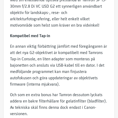
Med sin enastående optiska prestanda är Tamron SP 15-
30mm f/2.8 Di VC USD G2 ett synnerligen användbart
objektiv för landskaps-, rese- och
arkitekturfotografering, eller helt enkelt vilket
motivområde som helst som kräver en bra vidvinkel!
Kompatibel med Tap-in
En annan viktig förbättring jämfört med föregångaren är
att det nya G2-objektivet är kompatibelt med Tamrons
Tap-in Console, en liten adapter som monteras på
bajonetten och ansluts via USB-kabel till en dator. I det
medföljande programmet kan man finjustera
autofokusen och göra uppdateringar av objektivets
firmware (interna mjukvara).
Och som en extra bonus har Tamron dessutom lyckats
addera en bakre filterhållare för gelatinfilter (bladfilter).
Av tekniska skäl finns denna dock endast i Canon-
versionen.