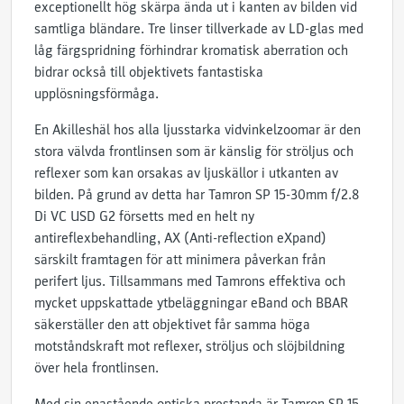
exceptionellt hög skärpa ända ut i kanten av bilden vid
samtliga bländare. Tre linser tillverkade av LD-glas med
låg färgspridning förhindrar kromatisk aberration och
bidrar också till objektivets fantastiska
upplösningsförmåga.
En Akilleshäl hos alla ljusstarka vidvinkelzoomar är den
stora välvda frontlinsen som är känslig för ströljus och
reflexer som kan orsakas av ljuskällor i utkanten av
bilden. På grund av detta har Tamron SP 15-30mm f/2.8
Di VC USD G2 försetts med en helt ny
antireflexbehandling, AX (Anti-reflection eXpand)
särskilt framtagen för att minimera påverkan från
perifert ljus. Tillsammans med Tamrons effektiva och
mycket uppskattade ytbeläggningar eBand och BBAR
säkerställer den att objektivet får samma höga
motståndskraft mot reflexer, ströljus och slöjbildning
över hela frontlinsen.