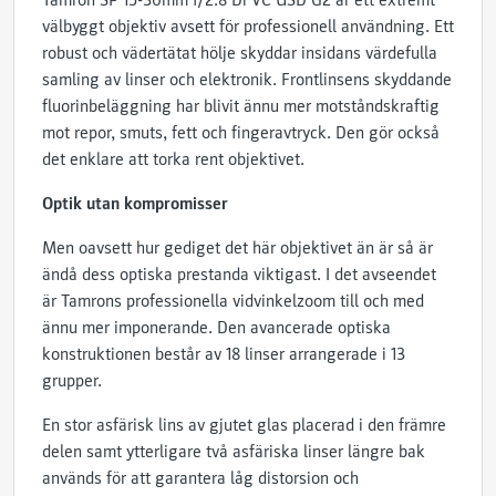
Tamron SP 15-30mm f/2.8 Di VC USD G2 är ett extremt
välbyggt objektiv avsett för professionell användning. Ett
robust och vädertätat hölje skyddar insidans värdefulla
samling av linser och elektronik. Frontlinsens skyddande
fluorinbeläggning har blivit ännu mer motståndskraftig
mot repor, smuts, fett och fingeravtryck. Den gör också
det enklare att torka rent objektivet.
Optik utan kompromisser
Men oavsett hur gediget det här objektivet än är så är
ändå dess optiska prestanda viktigast. I det avseendet
är Tamrons professionella vidvinkelzoom till och med
ännu mer imponerande. Den avancerade optiska
konstruktionen består av 18 linser arrangerade i 13
grupper.
En stor asfärisk lins av gjutet glas placerad i den främre
delen samt ytterligare två asfäriska linser längre bak
används för att garantera låg distorsion och