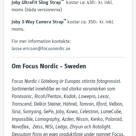
™
Joby UltraFit Sling Strap
kostar ca: 430:- kr. inkl.
moms (båda versionerna)
™
Joby 3-Way Camera Strap
kostar ca: 350:- kr. inkl.
moms.
För mer information kontakta:
lasse.ericson@focusnordic.se
Om Focus Nordic – Sweden
Focus Nordic i Göteborg är Europas största fotogrossist. 
Sortimentet innehåller en rad starka varumärken som 
Panasonic, Ricoh/Pentax, Kodak, Lowepro, Lexar, 
Transcend, Delkin Steiner, Hähnel, Tamron, Ilford, Velbon, 
Sirui, Samyang, GePe, Joby, Kowa, Celestron, LumeCube, 
Impossible, Lomography, Azden, Nissin, Kenko, Polaroid, 
Novoflex,  Zeiss, NiSi, Ledgo, Zhiyun och Rotolight. 
Dessutom finns en egen produktlinje under namnet Focus. 