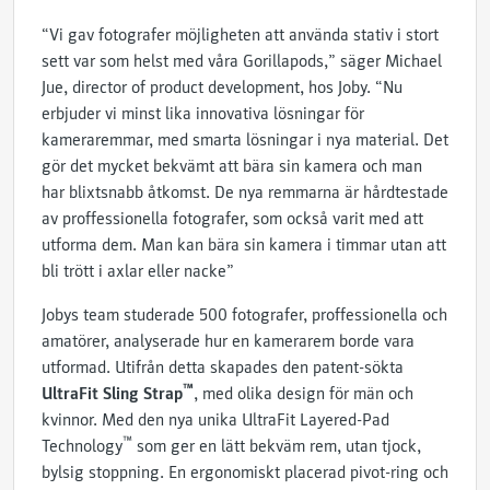
“Vi gav fotografer möjligheten att använda stativ i stort
sett var som helst med våra Gorillapods,” säger Michael
Jue, director of product development, hos Joby. “Nu
erbjuder vi minst lika innovativa lösningar för
kameraremmar, med smarta lösningar i nya material. Det
gör det mycket bekvämt att bära sin kamera och man
har blixtsnabb åtkomst. De nya remmarna är hårdtestade
av proffessionella fotografer, som också varit med att
utforma dem. Man kan bära sin kamera i timmar utan att
bli trött i axlar eller nacke”
Jobys team studerade 500 fotografer, proffessionella och
amatörer, analyserade hur en kamerarem borde vara
utformad. Utifrån detta skapades den patent-sökta
™
UltraFit Sling Strap
, med olika design för män och
kvinnor. Med den nya unika UltraFit Layered-Pad
™
Technology
som ger en lätt bekväm rem, utan tjock,
bylsig stoppning. En ergonomiskt placerad pivot-ring och