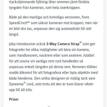
tryckutjämnande fyllning låter remmen jämt fördela
tyngden från kameran, runt hela överkroppen.
Både på den manliga och kvinnliga versionen, finns
SpeedCinch™ som säkrar kameran mot kroppen, men när
en bild ska tas, anpassar den sig automatiskt till rätt
längd.
™
Joby introducerar också
3-Way Camera Strap
som ger
fotografer tre olika möjligheter att bära sin kamera,
som: handlovsrem, nackrem eller som axelrem. Istället
för att snurra sin vanliga rem runt handleden så
anpassas enkelt längden på denna rem. Remmen tillåter
snabb åtkomst för att fotografera eller byta objektiv med
båda händerna. Den unika designen är möjlig tack vare
®
Dyneema
cord, som trots att den är tunn klarar vikter
upp till 40 kilo.
Priser