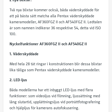
2 nya blixtar:
Två nya blixtar kommer också, båda väderskyddade för
att på bästa sätt matcha alla Pentax väderskyddade
kameramodeller, AF360FGZ II och AF540FGZ II. Ledtalen
är som namnen indikerar 36 respektive 54, detta vid ISO
100.
Nyckelfunktioner AF360FGZ II och AF540GZ II
1. Väderskyddade
Med hela 28 tät ringar i konstruktionen blir dessa blixtar
lika tåliga som Pentax väderskyddade kameramodeller.
2. LED-ljus
Båda modellerna har ett inbyggt LED-ljus med flera
funktioner: som videoljus vid filmning, ljussättning med
lång slutartid, upplättningsljus vid porträttfotografering
och hjälpljus för kamerans autofokusering.