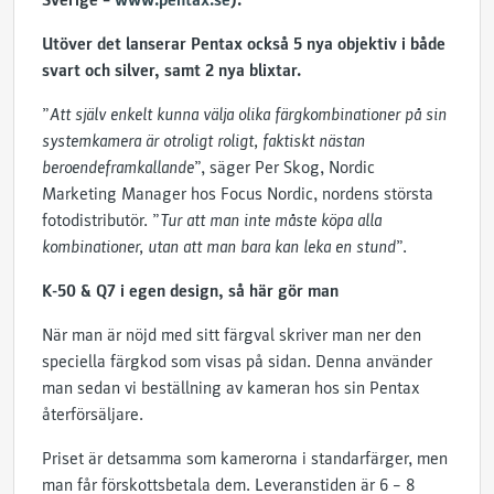
Sverige –
www.pentax.se
).
Utöver det lanserar Pentax också 5 nya objektiv i både
svart och silver, samt 2 nya blixtar.
”
Att själv enkelt kunna välja olika färgkombinationer på sin
systemkamera är otroligt roligt, faktiskt nästan
beroendeframkallande
”, säger Per Skog, Nordic
Marketing Manager hos Focus Nordic, nordens största
fotodistributör. ”
Tur att man inte måste köpa alla
kombinationer, utan att man bara kan leka en stund
”.
K-50 & Q7 i egen design, så här gör man
När man är nöjd med sitt färgval skriver man ner den
speciella färgkod som visas på sidan. Denna använder
man sedan vi beställning av kameran hos sin Pentax
återförsäljare.
Priset är detsamma som kamerorna i standarfärger, men
man får förskottsbetala dem. Leveranstiden är 6 – 8