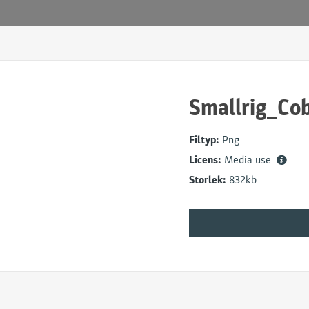
Smallrig_Co
Filtyp:
Png
Licens:
Media use
Storlek:
832kb