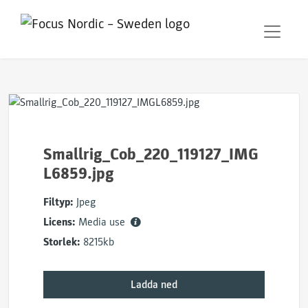
Smallrig_Cob_220_119127_IMG
L6859.jpg
Filtyp:
Jpeg
Licens:
Media use
Storlek:
8215kb
Ladda ned