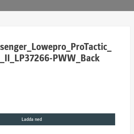
enger_Lowepro_ProTactic_
_II_LP37266-PWW_Back
Ladda ned