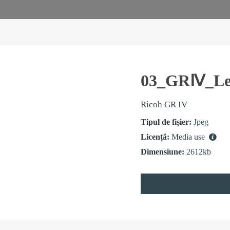
03_GRⅣ_Lef
Ricoh GR IV
Tipul de fișier:
Jpeg
Licență:
Media use
Dimensiune:
2612kb