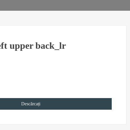
t upper back_lr
Descărcați