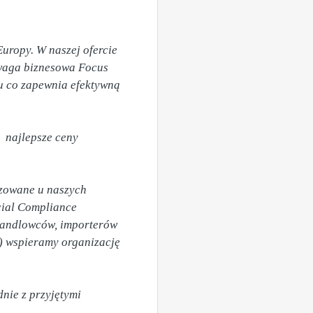
uropy. W naszej ofercie 
ewaga biznesowa Focus 
u co zapewnia efektywną 
najlepsze ceny 
zowane u naszych 
ial Compliance 
 handlowców, importerów 
 wspieramy organizację 
ie z przyjętymi 