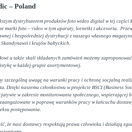
ic – Poland
kszym dystrybutorem produktów foto wideo digital w tej części E
e marki foto – video w tym aparaty, lornetki i akcesoria.  Prz
rawnej i bezpośredniej dystrybucji z naszego własnego magazyn
 Skandynawii i krajów bałtyckich.  

łowi a także skali składanych zamówień możemy zaproponować  
stykę w każdej grupie asortymentowej.

 szczególną uwagę na warunki pracy i ochronę socjalną reali
ta. Dzięki naszemu członkostwu w projekcie BSCI (Business Soc
nicjatywie w zakresie monitorowania społecznego, wspierającej
y zaangażowane w poprawę warunków pracy w łańcuchu dostaw)
eksu postępowania.  

, że nasi dostawcy respektują prawa człowieka i działają zgodn
przepisami.