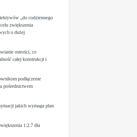
obiektywów „do codziennego
celu zwiększenia
wych o dużej
ianie ostrości, co
ność całej konstrukcji i
kownikom podłączenie
za pośrednictwem
sytuacji jakich wymaga plan
iększenia 1:2.7 dla