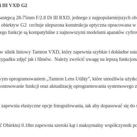
i III VXD G2
następcą 28-75mm F/2.8 Di III RXD, jednego z najpopularniejszych 
obiektyw G2 cechuje ulepszona konstrukcja optyczna opracowana w 
jego funkcje są kompatybilne z najnowszymi modelami aparatów cyfro
 silnik liniowy Tamron VXD, który zapewnia szybkie i dokładne ustaw
ypadku zdjęć jak i filmów. Należy zwrócić uwagę na lepszą funkcjonal
wym oprogramowaniem „Tamron Lens Utility”, które umożliwia użyt
dostosowanie funkcji oraz aktualizację oprogramowania systemowego 
zapewnia elastyczne opcje fotografowania, tak aby dopasować się do 
Obiektu) 0.18m zapewnia szeroki kąt i maksymalny współczynnik pow