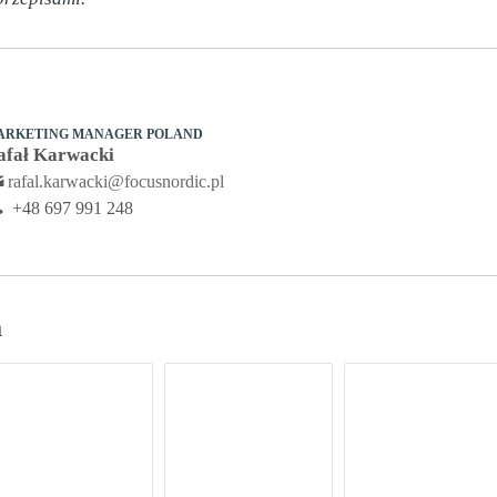
ARKETING MANAGER POLAND
afał Karwacki
rafal.karwacki@focusnordic.pl
+48 697 991 248
a