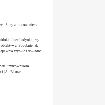
wych Sony z mocowaniem
doki i duże budynki przy
 obiektywu. Podobnie jak
apewnia szybkie i dokładne
liwia użytkownikom
ci (A i B) oraz