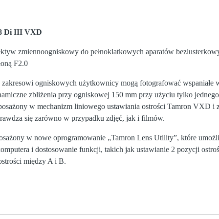
8 Di III VXD
biektyw zmiennoogniskowy do pełnoklatkowych aparatów bezlusterko
łoną F2.0
zakresowi ogniskowych użytkownicy mogą fotografować wspaniałe wi
amiczne zbliżenia przy ogniskowej 150 mm przy użyciu tylko jednego
posażony w mechanizm liniowego ustawiania ostrości Tamron VXD i z
sprawdza się zarówno w przypadku zdjęć, jak i filmów.
osażony w nowe oprogramowanie „Tamron Lens Utility”, które umoż
mputera i dostosowanie funkcji, takich jak ustawianie 2 pozycji ostroś
strości między A i B.