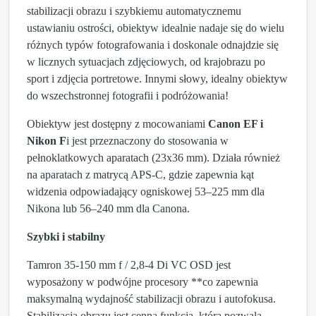
stabilizacji obrazu i szybkiemu automatycznemu
ustawianiu ostrości, obiektyw idealnie nadaje się do wielu
różnych typów fotografowania i doskonale odnajdzie się
w licznych sytuacjach zdjęciowych, od krajobrazu po
sport i zdjęcia portretowe. Innymi słowy, idealny obiektyw
do wszechstronnej fotografii i podróżowania!
Obiektyw jest dostępny z mocowaniami
Canon EF i
Nikon F
i jest przeznaczony do stosowania w
pełnoklatkowych aparatach (23x36 mm). Działa również
na aparatach z matrycą APS-C, gdzie zapewnia kąt
widzenia odpowiadający ogniskowej 53–225 mm dla
Nikona lub 56–240 mm dla Canona.
Szybki i stabilny
Tamron 35-150 mm f / 2,8-4 Di VC OSD jest
wyposażony w
podwójne procesory **co zapewnia
maksymalną wydajność stabilizacji obrazu i autofokusa.
Stabilizacja obrazu jest cenną funkcją, która pozwala