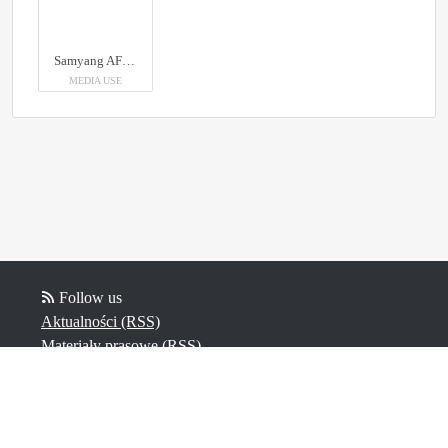
Samyang AF 12mm F2.0 RF-S
MEDIA USE
Follow us
Aktualności (RSS)
Materiały prasowe (RSS)
Posty na blogu (RSS)
Powered by Notified