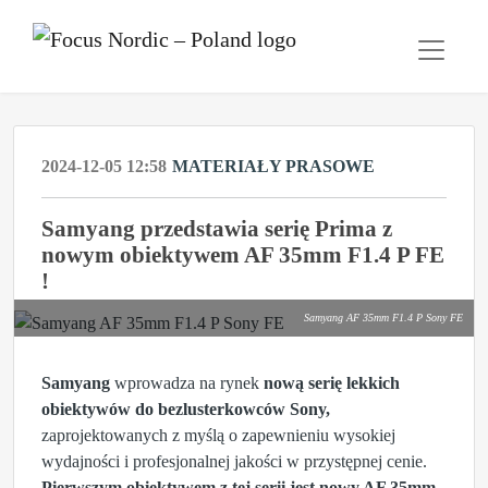
2024-12-05 12:58
MATERIAŁY PRASOWE
Samyang przedstawia serię Prima z
nowym obiektywem AF 35mm F1.4 P FE
!
Samyang AF 35mm F1.4 P Sony FE
Samyang
wprowadza na rynek
nową serię lekkich
obiektywów do bezlusterkowców Sony,
zaprojektowanych z myślą o zapewnieniu wysokiej
wydajności i profesjonalnej jakości w przystępnej cenie.
Pierwszym obiektywem z tej serii jest nowy AF 35mm