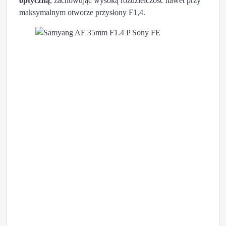
optyczną
, zachowując wysoką rozdzielczość nawet przy
maksymalnym otworze przysłony F1,4.