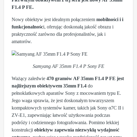
F1.4 P FE.
Nowy obiektyw jest idealnym połączeniem
mobilności i i
funkcjonalnośc
i, oferując doskonałą jakość obrazu i
praktyczność zarówno dla profesjonalistów, jak i
amatorów.
Samyang AF 35mm F1.4 P Sony FE
Ważący zaledwie
470 gramów AF 35mm F1.4 P FE
jest
najlżejszym obiektywem 35mm F1.4
do
pełnoklatkowych aparatów Sony z mocowaniem typu E.
Jego waga sprawia, że jest doskonałym towarzyszem
kompaktowych systemów kamer, takich jak Sony α7C II i
ZV-E1, zapewniając łatwość użytkowania podczas
podróży i codziennego fotografowania. Pomimo lekkiej
konstrukcji
obiektyw zapewnia niezwykłą wydajność