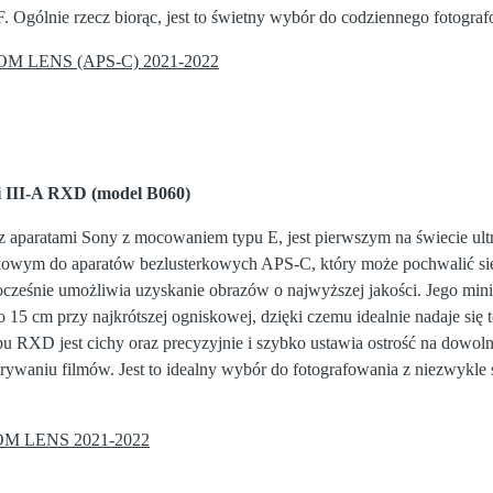
. Ogólnie rzecz biorąc, jest to świetny wybór do codziennego fotogra
M LENS (APS-C) 2021-2022
i III-A RXD (model B060)
z aparatami Sony z mocowaniem typu E, jest pierwszym na świecie ul
wym do aparatów bezlusterkowych APS-C, który może pochwalić się du
ocześnie umożliwia uzyskanie obrazów o najwyższej jakości. Jego min
 15 cm przy najkrótszej ogniskowej, dzięki czemu idealnie nadaje się 
ypu RXD jest cichy oraz precyzyjnie i szybko ustawia ostrość na dowoln
rywaniu filmów. Jest to idealny wybór do fotografowania z niezwykle 
M LENS 2021-2022