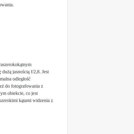
fowania.
traszerokokątnym
żą jasnością f/2,8. Jest
imalna odległość
też do fotografowania z
ym obiekcie, co jest
szerokimi kątami widzenia z