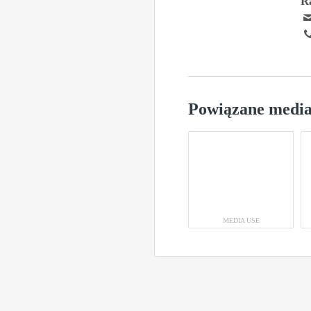
R
Powiązane medi
MEDIA USE