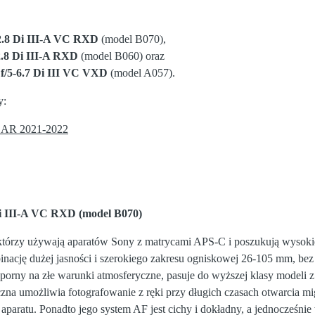
2.8 Di III-A VC RXD
(model B070),
2.8 Di III-A RXD
(model B060) oraz
f/5-6.7 Di III VC VXD
(model A057).
y:
AR 2021-2022
i III-A VC RXD (model B070)
, którzy używają aparatów Sony z matrycami APS-C i poszukują wysoki
ację dużej jasności i szerokiego zakresu ogniskowej 26-105 mm, bez 
porny na złe warunki atmosferyczne, pasuje do wyższej klasy modeli z 
yczna umożliwia fotografowanie z ręki przy długich czasach otwarcia m
aratu. Ponadto jego system AF jest cichy i dokładny, a jednocześnie