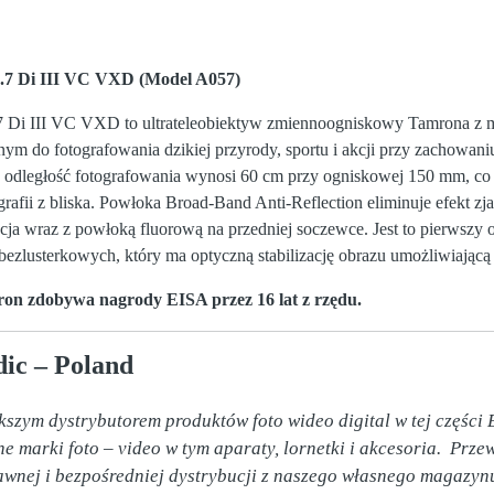
.7 Di III VC VXD (Model A057)
7 Di III VC VXD to ultrateleobiektyw zmiennoogniskowy Tamrona z
nym do fotografowania dzikiej przyrody, sportu i akcji przy zachowa
na odległość fotografowania wynosi 60 cm przy ogniskowej 150 mm, c
grafii z bliska. Powłoka Broad-Band Anti-Reflection eliminuje efekt zja
cja wraz z powłoką fluorową na przedniej soczewce. Jest to pierwszy
zlusterkowych, który ma optyczną stabilizację obrazu umożliwiającą o
ron zdobywa nagrody EISA przez 16 lat z rzędu.
ic – Poland
kszym dystrybutorem produktów foto wideo digital w tej części E
e marki foto – video w tym aparaty, lornetki i akcesoria.  Prz
rawnej i bezpośredniej dystrybucji z naszego własnego magazyn