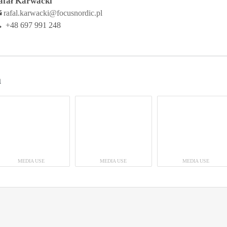
afał Karwacki
rafal.karwacki@focusnordic.pl
+48 697 991 248
a
MEDIA USE
MEDIA USE
MEDIA USE