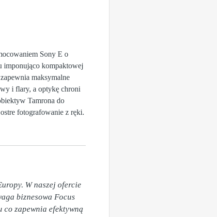
 mocowaniem Sony E o
niu imponująco kompaktowej
o zapewnia maksymalne
wy i flary, a optykę chroni
 obiektyw Tamrona do
stre fotografowanie z ręki.
uropy. W naszej ofercie 
ewaga biznesowa Focus 
u co zapewnia efektywną 