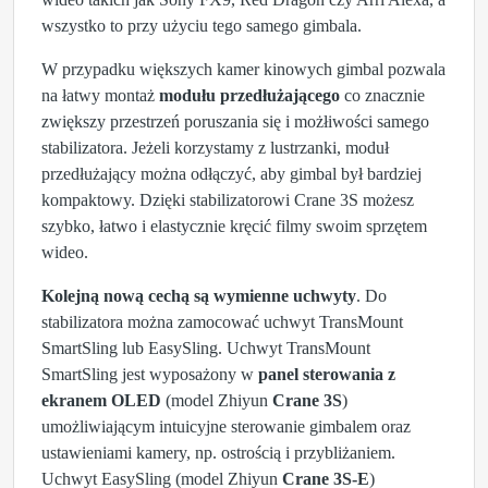
wszystko to przy użyciu tego samego gimbala.
W przypadku większych kamer kinowych gimbal pozwala
na łatwy montaż
modułu przedłużającego
co znacznie
zwiększy przestrzeń poruszania się i możłiwości samego
stabilizatora. Jeżeli korzystamy z lustrzanki, moduł
przedłużający można odłączyć, aby gimbal był bardziej
kompaktowy. Dzięki stabilizatorowi Crane 3S możesz
szybko, łatwo i elastycznie kręcić filmy swoim sprzętem
wideo.
Kolejną nową cechą są wymienne uchwyty
. Do
stabilizatora można zamocować uchwyt TransMount
SmartSling lub EasySling. Uchwyt TransMount
SmartSling jest wyposażony w
panel sterowania z
ekranem OLED
(model Zhiyun
Crane 3S
)
umożliwiającym intuicyjne sterowanie gimbalem oraz
ustawieniami kamery, np. ostrością i przybliżaniem.
Uchwyt EasySling (model Zhiyun
Crane 3S-E
)