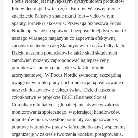
Focus Nordic jest największym dystrybutorem produktów
foto wideo digital w tej części Europy. W naszej ofercie
znajdziecie Państwo znane marki foto – video w tym
aparaty, lornetki i akcesoria. Przewaga biznesowa Focus
Nordic opiera się na sprawnej i bezpośredniej dystrybucji z
naszego własnego magazynu co zapewnia efektywną
sprzedaż na terenie całej Skandynawii i krajów bałtyckich.
Dzięki naszemu potencjałowi a także skali składanych
zamówień możemy zaproponować najlepsze ceny
produktów i sprawną logistykę w każdej grupie
asortymentowej. W Focus Nordic zwracamy szczególną
uwagę na warunki pracy i ochronę socjalną realizowane u
naszych dostawców z całego świata. Dzięki naszemu
członkostwu w projekcie BSCI (Business Social
Compliance Initiative – globalnej inicjatywie w zakresie
monitorowania społecznego, wspierającej handlowców,
importerów oraz wszystkie podmioty zaangażowane w
poprawę warunków pracy w łańcuchu dostaw) wspieramy
organizację w zakresie tworzenia kodeksu postępowania.