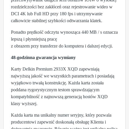
rozdzielczości bez zakłóceń oraz rejestrowanie wideo w
DCI 4K lub Full HD przy 180 fps i utrzymywanie
całkowicie stabilnej szybkości odtwarzania klatek.
Ponadto prędkość odczytu wynosząca 440 MB / s oznacza
lepszą i płynniejszą pracę
z obrazem przy transferze do komputera i dalszej edycji.
48-godzinna gwarancja wymiany
Karty Delkin Premium 2933X XQD zapewniają
najwyższą jakość we wszystkich parametrach i posiadają
wyjątkowo trwałą konstrukcję. Każda karta została
poddana rygorystycznym testom sprawdzającym
kompatybilność z najnowszą generacją hostów XQD
klasy wyższej.
Każda karta ma unikalny numer seryjny, który pozwala
producentowi zapewnić doskonałą obsługę Klienta i
dożywotnią gwarancję. Równie ważna jest unikalna polisa