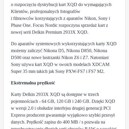
o rozpoczęciu dystrybucji kart XQD do wymagających
Klientów, profesjonalnych fotografów
i filmowców korzystających z aparatów Nikon, Sony i
Phase One. Focus Nordic rozpoczyna sprzedaż kart z
nowej serii Delkin Premium 2933X XQD.
Do aparatów systemowych wykorzystujących karty XQD
możemy zaliczyć Nikona D5, Nikona D850, Nikona
D500 oraz nowe lustrzanki Nikon Z6 i Z7. Natomiast
Sony używa kart XQD w swoich modelach XDCAM
Super 35 mm takich jak Sony PXW-FS7 i FS7 M2.
Ekstremalna prędkość
Karty Delkin 2933X XQD są dostępne w trzech
pojemnościach - 64 GB, 120 GB i 240 GB. Dzięki XQD
w wersji 2.0 i obsłudze interfejsu drugiej generacji PCI
Express producent gwarantuje wyjątkowo szybki przesył
danych. Prędkość zapisu do 400 MB / s pozwala na
przechwytywanie długich serii obrazów RAW o wysokiej