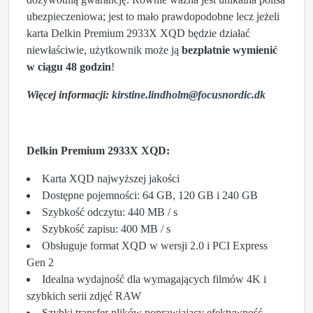
ubezpieczeniowa; jest to mało prawdopodobne lecz jeżeli
karta Delkin Premium 2933X XQD będzie działać
niewłaściwie, użytkownik może ją
bezpłatnie wymienić
w ciągu 48 godzin
!
Więcej informacji:
kirstine.lindholm@focusnordic.dk
Delkin Premium 2933X XQD:
Karta XQD najwyższej jakości
Dostępne pojemności: 64 GB, 120 GB i 240 GB
Szybkość odczytu: 440 MB / s
Szybkość zapisu: 400 MB / s
Obsługuje format XQD w wersji 2.0 i PCI Express
Gen 2
Idealna wydajność dla wymagających filmów 4K i
szybkich serii zdjęć RAW
Szybki transfer plików poprawiający efektywność